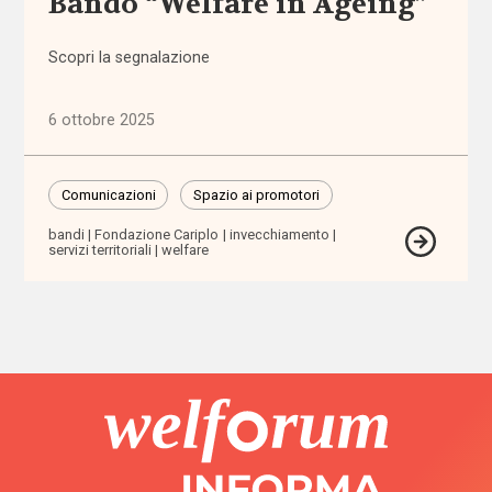
Bando “Welfare in Ageing”
Altre
politiche
Scopri la segnalazione
(1.316)
6 ottobre 2025
Anziani
(744)
Comunicazioni
Spazio ai promotori
Famiglie,
bandi
Fondazione Cariplo
invecchiamento
infanzia e
servizi territoriali
welfare
adolescenza
(2.207)
Migrazioni
(1.072)
Persone
con
disabilità
(2.195)