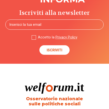
Iscriviti alla newsletter
Politiche
e governo
del welfare
(1.768)
Accetto la
Privacy Policy
Povertà e
disuguaglianze
(1.685)
Professioni
sociali
(344)
Terzo
settore
(752)
Osservatorio nazionale
sulle politiche sociali