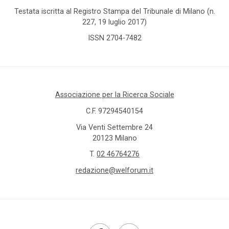
Tutto
Testata iscritta al Registro Stampa del Tribunale di Milano (n.
Sezioni
227, 19 luglio 2017)
ISSN 2704-7482
Comunicazioni
Dati e
ricerche
Associazione per la Ricerca Sociale
C.F. 97294540154
Esperienze
Via Venti Settembre 24
20123 Milano
Eventi
T.
02 46764276
I seminari
redazione@welforum.it
di
Welforum
Normativa
europea