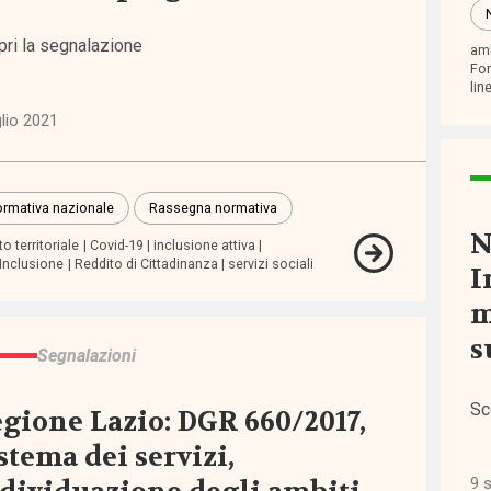
pri la segnalazione
amb
modamenti
Fon
nevoli
lin
glio 2021
ditamento
rmativa nazionale
Rassegna normativa
N
o territoriale
Covid-19
inclusione attiva
Inclusione
Reddito di Cittadinanza
servizi sociali
I
m
s
Segnalazioni
Sc
gione Lazio: DGR 660/2017,
scenti
stema dei servizi,
9 