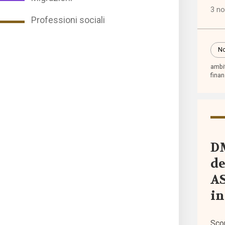
3 n
Professioni sociali
Punti
di
No
vista
ambit
fina
Rass
norma
Spazi
promo
DM
de
AS
Tutti
i
i tag
Sco