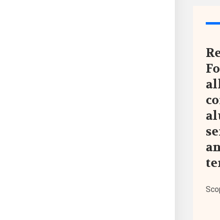
(344
Terzo
setto
Re
(752
Fo
al
co
Tutto
al
Sezio
se
an
Comun
te
Dati e
ricer
Sco
Esper