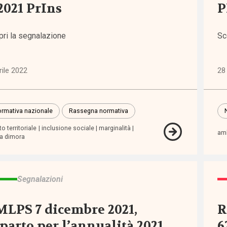
2021 PrIns
P
iche
pri la segnalazione
Sc
6)
rile 2022
28
ni
)
rmativa nazionale
Rassegna normativa
lie,
o territoriale
inclusione sociale
marginalità
zia e
amb
a dimora
escenza
7)
Segnalazioni
zioni
1)
LPS 7 dicembre 2021,
R
parto per l’annualità 2021
6