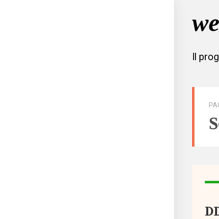
Il pro
PA
S
Tutto
Aree
DD