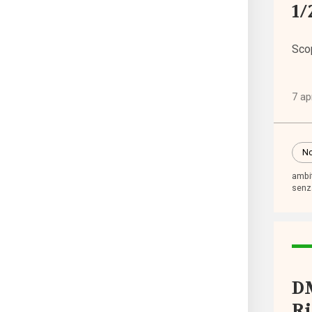
1/
Altre
polit
Sco
(1.31
7 ap
Anzia
(744
No
Famig
ambit
infan
senz
adol
(2.20
Migra
(1.07
DM
Ri