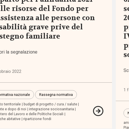
one
lle risorse del Fondo per
s
assistenza alle persone con
2
lità
sabilità grave prive del
p
5)
stegno familiare
I
p
iche
erno
pri la segnalazione
s
elfare
8)
Sc
bbraio 2022
tà e
1 
uaglianze
rmativa nazionale
Rassegna normativa
4)
o territoriale
budget di progetto / cura / salute
te e dopo di noi
integrazione sociosanitaria
tero del Lavoro e delle Politiche Sociali
ssioni
iche abitative
ripartizione fondi
amb
i
Pia