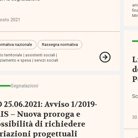
ndono
amb
stico
fin
Min
gosto 2021
o
rmativa nazionale
Rassegna normativa
rtamento
o territoriale
assistenti sociali
L
nziamento e spesa
servizi sociali
ficazione
d
P
sibilità
Segnalazioni
Sc
sso
 25.06.2021: Avviso 1/2019-
IS – Nuova proroga e
zi
30 
ssibilità di richiedere
riazioni progettuali
lienza