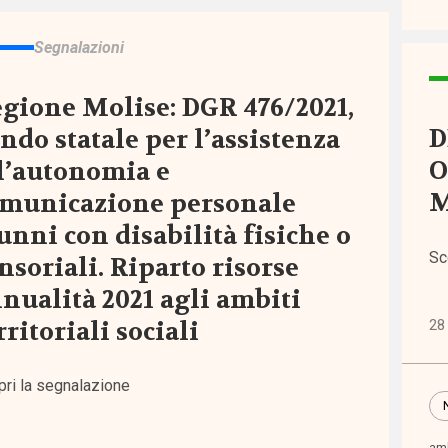
)
Segnalazioni
re
gione Molise: DGR 476/2021,
)
D
ndo statale per l’assistenza
O
l’autonomia e
M
municazione personale
unni con disabilità fisiche o
ni
Sc
nsoriali. Riparto risorse
nualità 2021 agli ambiti
icazioni
rritoriali sociali
28
che
pri la segnalazione
ienze
amb