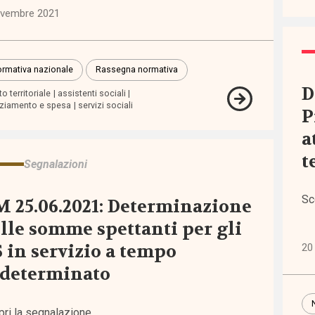
ovembre 2021
rmativa nazionale
Rassegna normativa
D
o territoriale
assistenti sociali
nziamento e spesa
servizi sociali
P
egna
tiva
a
t
Segnalazioni
o ai
tori
Sc
 25.06.2021: Determinazione
lle somme spettanti per gli
 in servizio a tempo
20
ndeterminato
pri la segnalazione