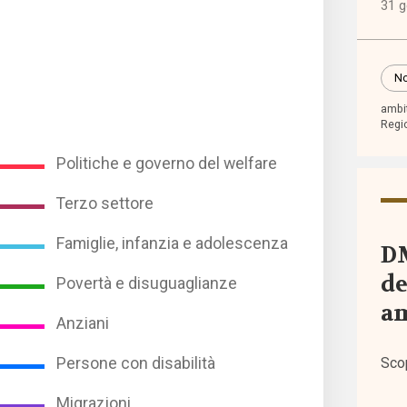
31 
Event
No
I sem
ambit
Regi
di
Welf
Politiche e governo del welfare
Terzo settore
Norma
euro
Famiglie, infanzia e adolescenza
DM
de
Povertà e disuguaglianze
Norma
am
nazio
Anziani
Sco
Persone con disabilità
Norma
regio
Migrazioni