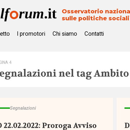
Osservatorio naziona
sulle politiche sociali
getto
I promotori
Chi siamo
Contatti
GINA 4
egnalazioni nel tag
Ambito 
Segnalazioni
 22.02.2022: Proroga Avviso
D