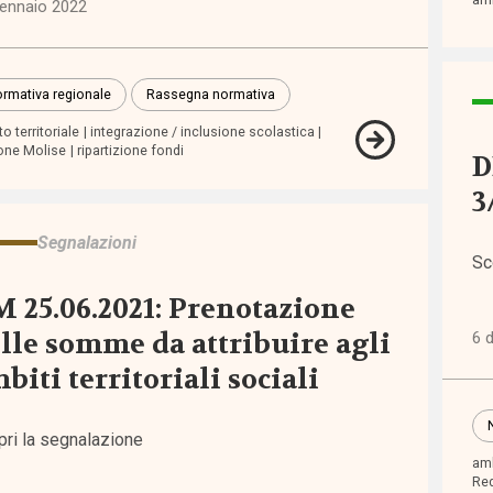
gennaio 2022
i
rmativa regionale
Rassegna normativa
inari
o territoriale
integrazione / inclusione scolastica
one Molise
ripartizione fondi
D
orum
3
Segnalazioni
tiva
Sc
pea
 25.06.2021: Prenotazione
lle somme da attribuire agli
6 
tiva
biti territoriali sociali
nale
pri la segnalazione
tiva
amb
nale
Red