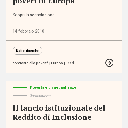
poveri in Europa
ragionevoli
Scopri la segnalazione
accreditamento
14 febbraio 2018
Acli
Acri
Dati e ricerche
ADI
contrasto alla povertà
Europa
Fead
adolescenti
Povertà e disuguaglianze
adozione
Segnalazioni
adozione
Il lancio istituzionale del
internazionale
Reddito di Inclusione
affido