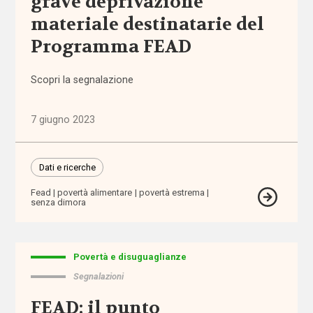
grave deprivazione
e governo
materiale destinatarie del
del welfare
(1.768)
Programma FEAD
Povertà e
Scopri la segnalazione
disuguaglianze
(1.684)
7 giugno 2023
Professioni
sociali
Dati e ricerche
(344)
Fead
povertà alimentare
povertà estrema
senza dimora
Terzo
settore
(752)
Povertà e disuguaglianze
Segnalazioni
Tutto
FEAD: il punto
Sezioni