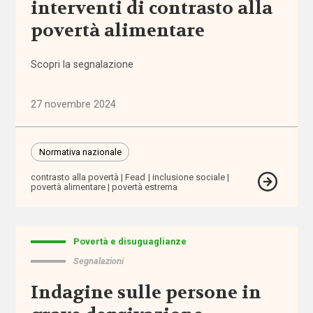
interventi di contrasto alla
(1.316)
povertà alimentare
Anziani
(744)
Scopri la segnalazione
Famiglie,
27 novembre 2024
infanzia e
adolescenza
(2.207)
Normativa nazionale
contrasto alla povertà
Fead
inclusione sociale
Migrazioni
povertà alimentare
povertà estrema
(1.071)
Persone
Povertà e disuguaglianze
con
disabilità
Segnalazioni
(2.195)
Indagine sulle persone in
Politiche