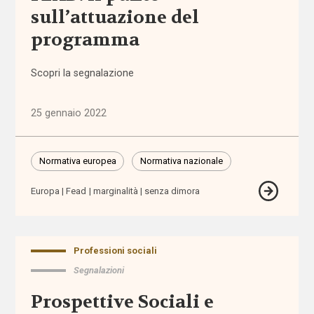
sull’attuazione del
Comunicazioni
programma
Dati e
Scopri la segnalazione
ricerche
25 gennaio 2022
Esperienze
Eventi
Normativa europea
Normativa nazionale
I seminari
Europa
Fead
marginalità
senza dimora
di
Welforum
Professioni sociali
Normativa
europea
Segnalazioni
Prospettive Sociali e
Normativa