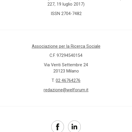
amministrazione
227, 19 luglio 2017)
condivisa
ISSN 2704-7482
Anac
anagrafe
Associazione per la Ricerca Sociale
Anci
C.F. 97294540154
Via Venti Settembre 24
Anpal
20123 Milano
T.
02 46764276
appalti
redazione@welforum.it
aree
interne
aspettativa
di vita