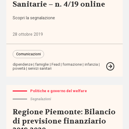
nazionale
Sanitarie – n. 4/19 online
Normativa
Scopri la segnalazione
regionale
28 ottobre 2019
Punti
di
vista
Comunicazioni
dipendenze
famiglie
Fead
formazione
infanzia
Rassegna
povertà
servizi sanitari
normativa
Spazio ai
Politiche e governo del welfare
promotori
Segnalazioni
Regione Piemonte: Bilancio
Tutti
i tag
di previsione finanziario