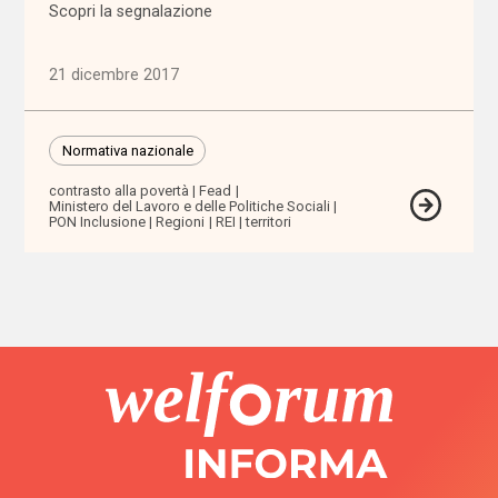
Scopri la segnalazione
affordability
21 dicembre 2017
ageing
in
Normativa nazionale
place
contrasto alla povertà
Fead
Ministero del Lavoro e delle Politiche Sociali
AgID
PON Inclusione
Regioni
REI
territori
agricoltura
sociale
Alleanza
contro
la
povertà
Alleanza