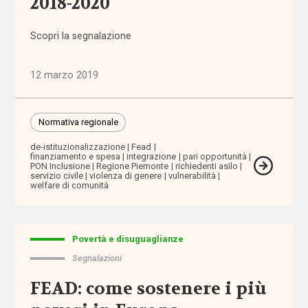
2018-2020
abbandono
scolastico
Scopri la segnalazione
aborto
12 marzo 2019
accertamento
e
Normativa regionale
certificazione
de-istituzionalizzazione
Fead
finanziamento e spesa
integrazione
pari opportunità
accessibilità
PON Inclusione
Regione Piemonte
richiedenti asilo
servizio civile
violenza di genere
vulnerabilità
welfare di comunità
accesso
ai
servizi
Povertà e disuguaglianze
Segnalazioni
accoglienza
FEAD: come sostenere i più
accomodamenti