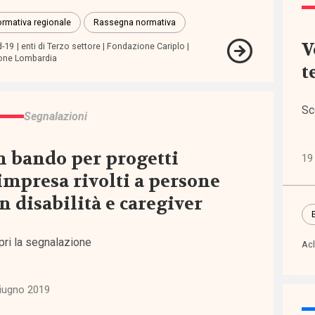
modamenti
rmativa regionale
Rassegna normativa
nevoli
V
d-19
enti di Terzo settore
Fondazione Cariplo
one Lombardia
t
ditamento
Sc
Segnalazioni
 bando per progetti
19
impresa rivolti a persone
n disabilità e caregiver
pri la segnalazione
Acl
scenti
iugno 2019
ione