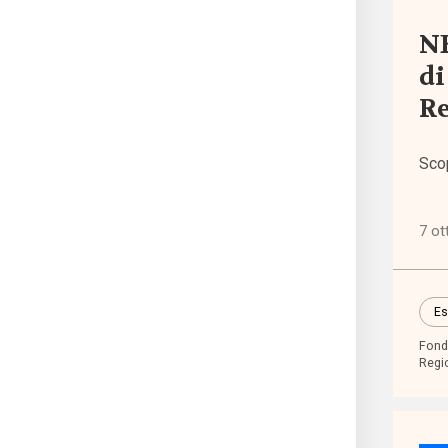
NE
Terzo
setto
di
(752
R
Sco
Tutto
Sezio
7 ot
Comun
Es
Dati e
Fond
ricer
Regi
Esper