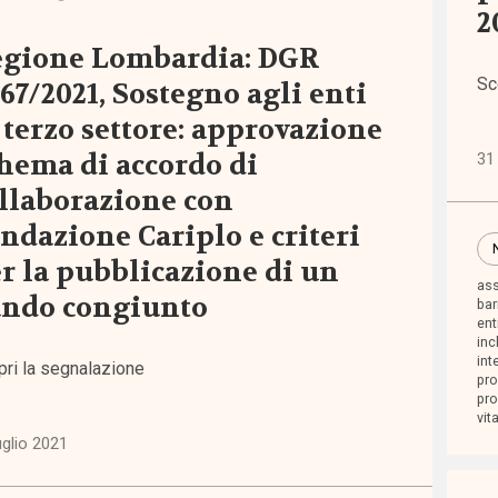
2
egione Lombardia: DGR
o
Sc
67/2021, Sostegno agli enti
 terzo settore: approvazione
rtamento
hema di accordo di
31
ficazione
llaborazione con
ndazione Cariplo e criteri
sibilità
r la pubblicazione di un
ass
ando congiunto
bar
ent
sso
inc
int
pri la segnalazione
pro
zi
pr
vit
uglio 2021
lienza