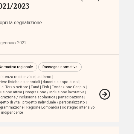
021/2023
opri la segnalazione
 gennaio 2022
Normativa regionale
Rassegna normativa
istenza residenziale
autismo
riere fisiche e sensoriali
durante e dopo di noi
i di Terzo settore
Fand
Fish
Fondazione Cariplo
lusione attiva
integrazione / inclusione lavorativa
egrazione / inclusione scolastica
partecipazione
getto di vita
progetto individuale / personalizzato
ogrammazione
Regione Lombardia
sostegno intensivo
a indipendente