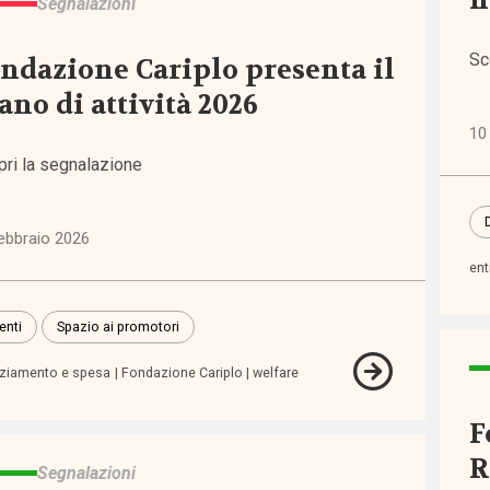
n
Segnalazioni
lità
Sc
ndazione Cariplo presenta il
5)
ano di attività 2026
iche
10
erno
pri la segnalazione
elfare
8)
ebbraio 2026
ent
tà e
uaglianze
enti
Spazio ai promotori
4)
nziamento e spesa
Fondazione Cariplo
welfare
ssioni
F
i
R
)
Segnalazioni