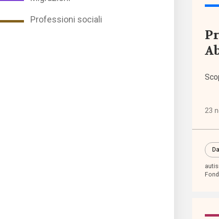
Punti
Professioni sociali
di
Pr
vista
Ab
Rass
Sco
norma
Spazi
23 
promo
Da
Tutti
auti
i tag
Fond
abba
scola