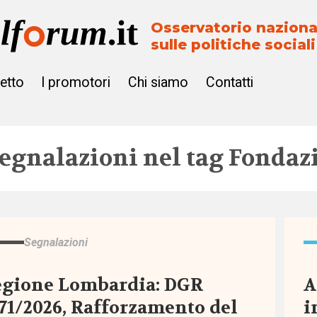
Osservatorio naziona
sulle politiche sociali
getto
I promotori
Chi siamo
Contatti
egnalazioni nel tag
Fondazi
Segnalazioni
egione Lombardia: DGR
A
71/2026, Rafforzamento del
i