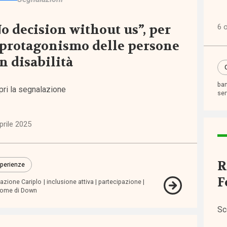
i
o decision without us”, per
6 
 protagonismo delle persone
inari
n disabilità
orum
ban
pri la segnalazione
serv
tiva
pea
prile 2025
tiva
nale
R
perienze
F
azione Cariplo
inclusione attiva
partecipazione
rome di Down
tiva
nale
Sc