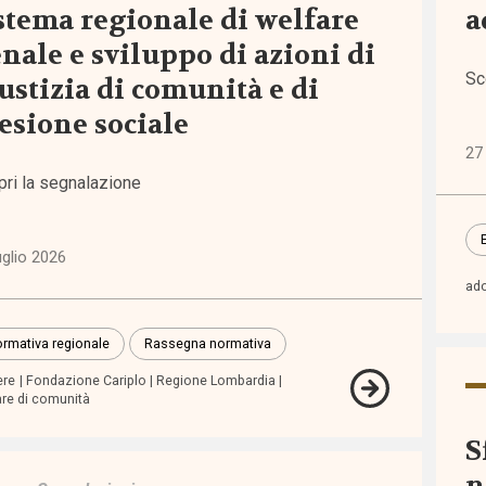
stema regionale di welfare
a
iche
nale e sviluppo di azioni di
6)
Sc
ustizia di comunità e di
esione sociale
ni
)
27
pri la segnalazione
lie,
zia e
uglio 2026
escenza
ado
7)
rmativa regionale
Rassegna normativa
zioni
ere
Fondazione Cariplo
Regione Lombardia
1)
are di comunità
S
one