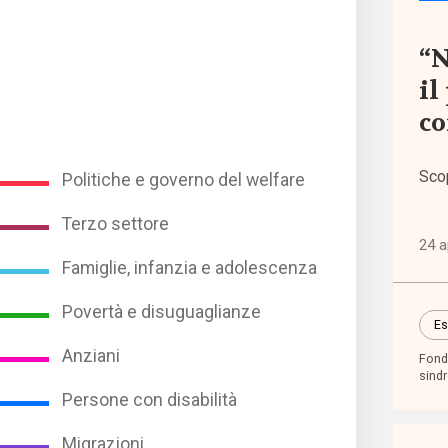
Event
“N
il
I sem
co
di
Welf
Sco
Politiche e governo del welfare
Norma
Terzo settore
euro
24 a
Famiglie, infanzia e adolescenza
Norma
Povertà e disuguaglianze
nazio
Es
Anziani
Fond
sind
Norma
Persone con disabilità
regio
Migrazioni