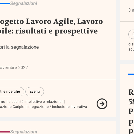
Segnalazioni
3 a
ogetto Lavoro Agile, Lavoro
ile: risultati e prospettive
egna
dis
pri la segnalazione
tiva
scu
o ai
novembre 2022
tori
R
ti e ricerche
Eventi
5
smo
disabilità intellettive e relazionali
azione Cariplo
integrazione / inclusione lavorativa
P
p
ndono
p
Segnalazioni
stico