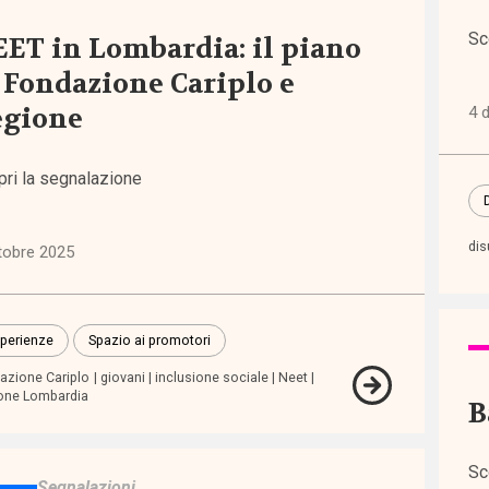
Sc
ET in Lombardia: il piano
re
 Fondazione Cariplo e
)
egione
4 
pri la segnalazione
ni
dis
tobre 2025
icazioni
perienze
Spazio ai promotori
azione Cariplo
giovani
inclusione sociale
Neet
che
one Lombardia
B
ienze
Sc
Segnalazioni