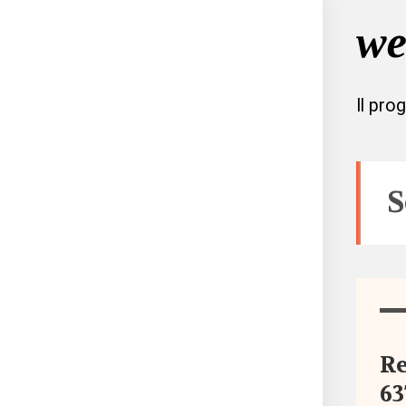
Il pro
S
Tutto
Aree
R
63