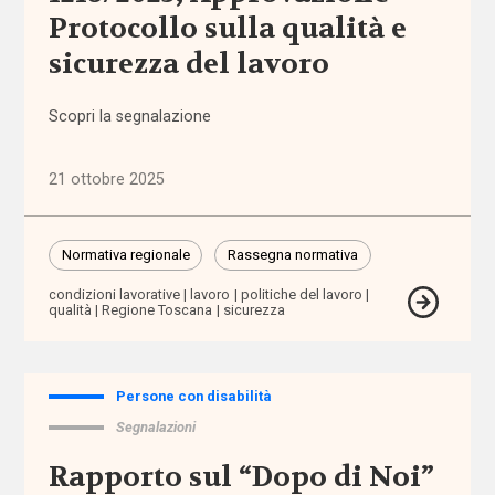
domiciliare
Protocollo sulla qualità e
sicurezza del lavoro
assistenza
personale
Scopri la segnalazione
assistenza
21 ottobre 2025
residenziale
assistenza
Normativa regionale
Rassegna normativa
sanitaria
condizioni lavorative
lavoro
politiche del lavoro
qualità
Regione Toscana
sicurezza
assistenza
scolastica
Persone con disabilità
assistenza
sociosanitaria
Segnalazioni
Rapporto sul “Dopo di Noi”
assistenza