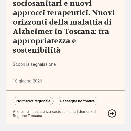
sociosanitari e nuovi
(1.316)
approcci terapeutici. Nuovi
Anziani
orizzonti della malattia di
(744)
Alzheimer in Toscana: tra
appropriatezza e
Famiglie,
infanzia e
sostenibilità
adolescenza
(2.207)
Scopri la segnalazione
Migrazioni
(1.072)
10 giugno 2026
Persone
Normativa regionale
Rassegna normativa
con
disabilità
Alzheimer
assistenza sociosanitaria
demenze
(2.195)
Regione Toscana
Politiche