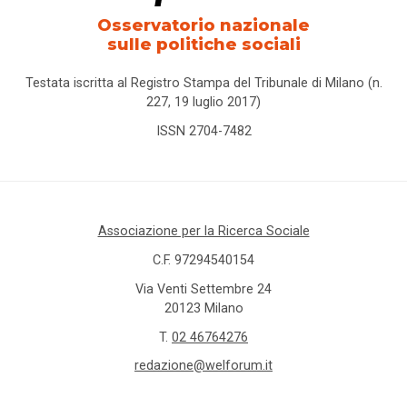
per
Osservatorio nazionale
l'impiego
sulle politiche sociali
Testata iscritta al Registro Stampa del Tribunale di Milano (n.
centro
227, 19 luglio 2017)
ISSN 2704-7482
certificato
europeo
di
filiazione
Associazione per la Ricerca Sociale
Cesvot
C.F. 97294540154
Cgil
Via Venti Settembre 24
20123 Milano
child
T.
02 46764276
penality
redazione@welforum.it
Cisl