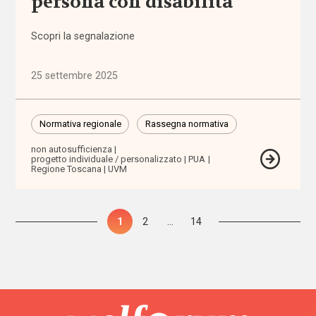
persona con disabilità
carcere
Scopri la segnalazione
care
leavers
25 settembre 2025
caregiver
Normativa regionale
Rassegna normativa
Caritas
non autosufficienza
progetto individuale / personalizzato
PUA
Carta
Regione Toscana
UVM
della
famiglia
Paginazione
Pagina
1
Pagina
2
…
Pagina
14
cartella
degli
sociale
articoli
casa