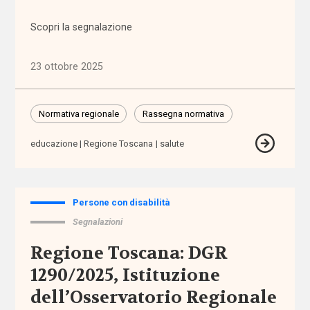
per
l'infanzia
Scopri la segnalazione
allontanamento
23 ottobre 2025
alunni
stranieri
Normativa regionale
Rassegna normativa
Alzheimer
educazione
Regione Toscana
salute
ambiente
Persone con disabilità
ambito
Segnalazioni
territoriale
Regione Toscana: DGR
amministratore
1290/2025, Istituzione
di sostegno
dell’Osservatorio Regionale