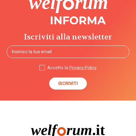
case
della
comunità
case
Iscriviti alla newsletter
famiglia
case
management
Accetto la
Privacy Policy
Censis
centri di
aggregazione
centri
diurni
centri