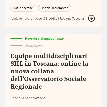
abbandono
Dati e ricerche
Spazio ai promotori
scolastico
famiglie
lavoro
povertà
reddito
Regione Toscana
aborto
accertamento
e
Povertà e disuguaglianze
certificazione
Segnalazioni
Équipe multidisciplinari
accessibilità
SIIL in Toscana: online la
accesso
nuova collana
ai
dell’Osservatorio Sociale
servizi
Regionale
accoglienza
Scopri la segnalazione
accomodamenti