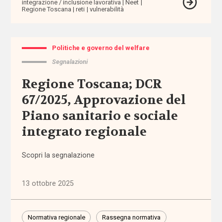
integrazione / inclusione lavorativa
Neet
Autorità
Regione Toscana
reti
vulnerabilità
Garante per
l'Infanzia e
l'Adolescenza
Politiche e governo del welfare
autorizzazione
Segnalazioni
Regione Toscana; DCR
badanti
67/2025, Approvazione del
Piano sanitario e sociale
Banca
d'Italia
integrato regionale
bandi
Scopri la segnalazione
barriere
13 ottobre 2025
architettoniche
barriere
Normativa regionale
Rassegna normativa
fisiche e