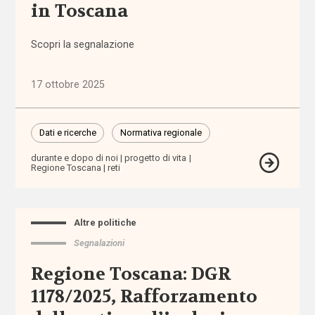
territoriale
in Toscana
associazioni
Scopri la segnalazione
associazioni
17 ottobre 2025
di
promozione
sociale
Dati e ricerche
Normativa regionale
durante e dopo di noi
progetto di vita
attività
Regione Toscana
reti
extra-
scolastiche
Altre politiche
ausili
Segnalazioni
autismo
Regione Toscana: DGR
1178/2025, Rafforzamento
auto-
mutuo