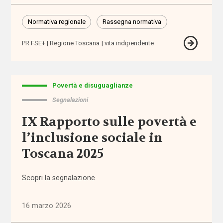
nazionale
Normativa regionale
Rassegna normativa
Normativa
regionale
PR FSE+
Regione Toscana
vita indipendente
Punti
di
Povertà e disuguaglianze
vista
Segnalazioni
Rassegna
IX Rapporto sulle povertà e
normativa
l’inclusione sociale in
Spazio ai
Toscana 2025
promotori
Scopri la segnalazione
Tutti
i tag
16 marzo 2026