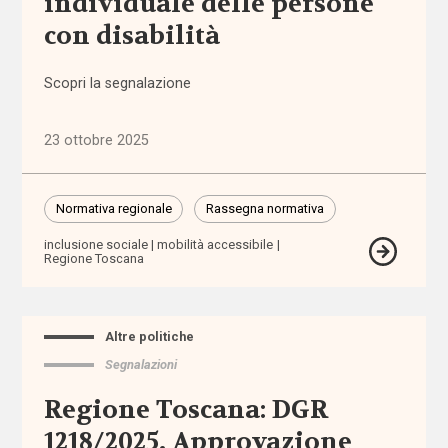
individuale delle persone
con disabilità
Assegno
di cura
Scopri la segnalazione
Assegno
di
23 ottobre 2025
Inclusione
Assegno
Normativa regionale
Rassegna normativa
Unico
inclusione sociale
mobilità accessibile
Universale
Regione Toscana
assistenti
familiari
Altre politiche
Segnalazioni
assistenti
sociali
Regione Toscana: DGR
1218/2025, Approvazione
assistenza