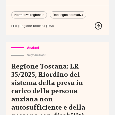
budget
di
Normativa regionale
Rassegna normativa
progetto
/ cura /
LEA
Regione Toscana
RSA
salute
bullismo
Anziani
buone
Segnalazioni
prassi
Regione Toscana: LR
CAF
35/2025, Riordino del
sistema della presa in
cambiamento
carico della persona
climatico
anziana non
camp
autosufficiente e della