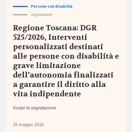
Persone con disabilità
Comunicazioni
Segnalazioni
Regione Toscana: DGR
Dati e
ricerche
525/2026, Interventi
personalizzati destinati
Esperienze
alle persone con disabilità e
Eventi
grave limitazione
dell’autonomia finalizzati
I seminari
a garantire il diritto alla
di
Welforum
vita indipendente
Normativa
Scopri la segnalazione
europea
26 maggio 2026
Normativa