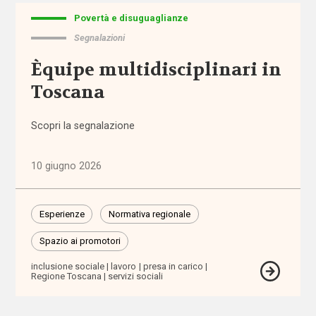
e governo
Povertà e disuguaglianze
del welfare
Segnalazioni
(1.768)
Èquipe multidisciplinari in
Povertà e
Toscana
disuguaglianze
(1.685)
Scopri la segnalazione
Professioni
sociali
10 giugno 2026
(344)
Terzo
Esperienze
Normativa regionale
settore
(752)
Spazio ai promotori
inclusione sociale
lavoro
presa in carico
Regione Toscana
servizi sociali
Tutto
Sezioni