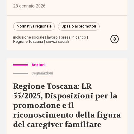
ragionevoli
28 gennaio 2026
accreditamento
Normativa regionale
Spazio ai promotori
Acli
inclusione sociale
lavoro
presa in carico
Regione Toscana
servizi sociali
Acri
ADI
Anziani
Segnalazioni
adolescenti
Regione Toscana: LR
55/2025, Disposizioni per la
adozione
promozione e il
adozione
riconoscimento della figura
internazionale
del caregiver familiare
affido