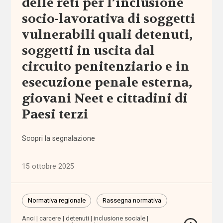
delle reti per l’inclusione
aiuto
socio-lavorativa di soggetti
vulnerabili quali detenuti,
autodeterminazione
soggetti in uscita dal
autonomia
circuito penitenziario e in
esecuzione penale esterna,
autonomia
giovani Neet e cittadini di
differenziata
Paesi terzi
Autorità
Garante
Scopri la segnalazione
dei
Diritti
15 ottobre 2025
Autorità
Garante
Normativa regionale
Rassegna normativa
Disabilità
Anci
carcere
detenuti
inclusione sociale