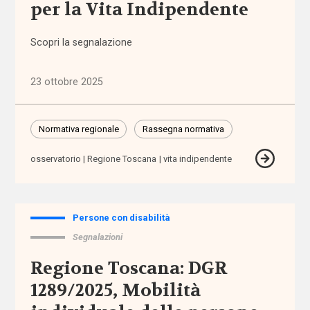
per la Vita Indipendente
amministrazione
condivisa
Scopri la segnalazione
Anac
23 ottobre 2025
anagrafe
Anci
Normativa regionale
Rassegna normativa
osservatorio
Regione Toscana
vita indipendente
Anpal
appalti
Persone con disabilità
aree
Segnalazioni
interne
Regione Toscana: DGR
1289/2025, Mobilità
aspettativa
di vita