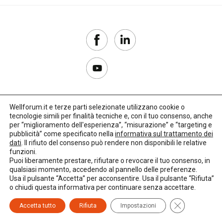
cittadinanza
classi
sociali
clownterapia
Wellforum.it e terze parti selezionate utilizzano cookie o
Cnel
tecnologie simili per finalità tecniche e, con il tuo consenso, anche
Copyright 2017–2026
per “miglioramento dell'esperienza”, “misurazione” e “targeting e
pubblicità” come specificato nella
informativa sul trattamento dei
Cnesc
Privacy Policy
dati
. Il rifiuto del consenso può rendere non disponibili le relative
funzioni.
Impostazioni cookie
Cnoas
Puoi liberamente prestare, rifiutare o revocare il tuo consenso, in
qualsiasi momento, accedendo al pannello delle preferenze.
🌳
Credits:
LO Studio
Usa il pulsante “Accetta” per acconsentire. Usa il pulsante “Rifiuta”
co-
o chiudi questa informativa per continuare senza accettare.
housing
Close GDPR C
Accetta tutto
Rifiuta
Impostazioni
Codice