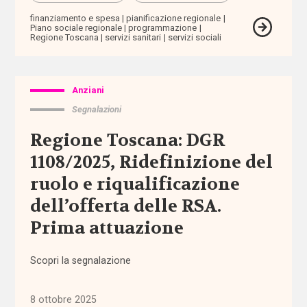
sensoriali
finanziamento e spesa
pianificazione regionale
Piano sociale regionale
programmazione
Regione Toscana
servizi sanitari
servizi sociali
benessere
beni
Anziani
confiscati
Segnalazioni
bilancio
Regione Toscana: DGR
sociale
1108/2025, Ridefinizione del
ruolo e riqualificazione
Bonus
bebè
dell’offerta delle RSA.
Prima attuazione
Bonus
nido
Scopri la segnalazione
Brexit
8 ottobre 2025