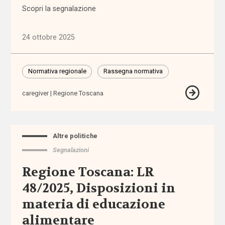
Scopri la segnalazione
affordability
24 ottobre 2025
ageing
in
place
Normativa regionale
Rassegna normativa
caregiver
Regione Toscana
AgID
agricoltura
sociale
Altre politiche
Segnalazioni
Alleanza
Regione Toscana: LR
contro
la
48/2025, Disposizioni in
povertà
materia di educazione
alimentare
Alleanza