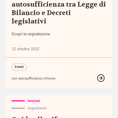
autosufficienza tra Legge di
Bilancio e Decreti
affordability
legislativi
ageing
in
Scopri la segnalazione
place
12 ottobre 2023
AgID
agricoltura
Eventi
sociale
non autosufficienza
riforme
Alleanza
contro
la
povertà
Anziani
Segnalazioni
Alleanza