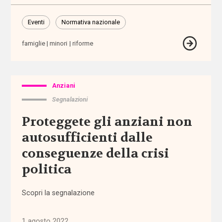
territoriale
Eventi
Normativa nazionale
associazioni
famiglie
minori
riforme
associazioni
di
promozione
Anziani
sociale
Segnalazioni
attività
Proteggete gli anziani non
extra-
scolastiche
autosufficienti dalle
conseguenze della crisi
ausili
politica
autismo
Scopri la segnalazione
auto-
mutuo
1 agosto 2022