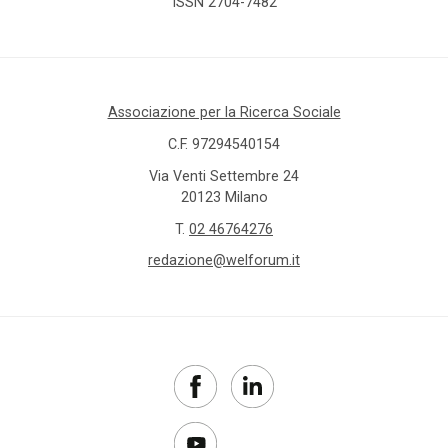
ISSN 2704-7482
carcere
care
leavers
Associazione per la Ricerca Sociale
caregiver
C.F. 97294540154
Via Venti Settembre 24
Caritas
20123 Milano
T.
02 46764276
Carta
della
redazione@welforum.it
famiglia
cartella
sociale
casa