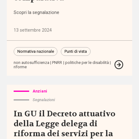
Comunicazioni
Scopri la segnalazione
Dati e
13 settembre 2024
ricerche
Esperienze
Normativa nazionale
Punti di vista
non autosufficienza
PNRR
politiche per le disabilità
Eventi
riforme
I seminari
di
Anziani
Welforum
Segnalazioni
In GU il Decreto attuativo
Normativa
europea
della Legge delega di
riforma dei servizi per la
Normativa