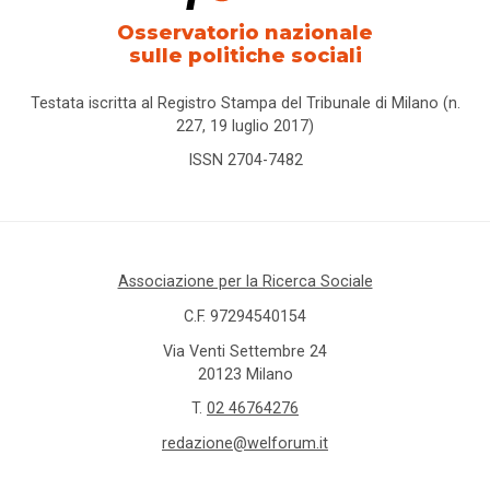
Osservatorio nazionale
Comunicazioni
sulle politiche sociali
Dati e
Testata iscritta al Registro Stampa del Tribunale di Milano (n.
ricerche
227, 19 luglio 2017)
ISSN 2704-7482
Esperienze
Eventi
Associazione per la Ricerca Sociale
I seminari
di
C.F. 97294540154
Welforum
Via Venti Settembre 24
20123 Milano
Normativa
T.
02 46764276
europea
redazione@welforum.it
Normativa