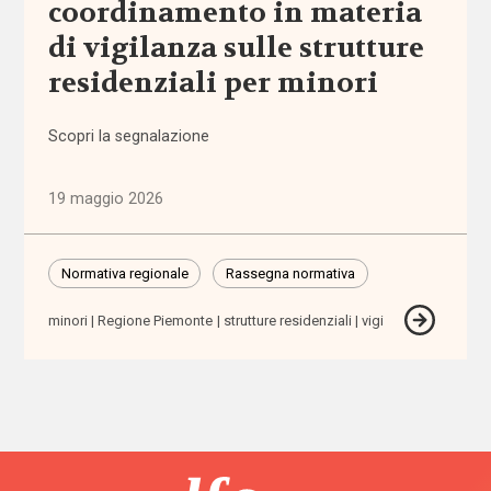
coordinamento in materia
(1.316)
di vigilanza sulle strutture
Anziani
residenziali per minori
(744)
Scopri la segnalazione
Famiglie,
infanzia e
19 maggio 2026
adolescenza
(2.207)
Normativa regionale
Rassegna normativa
Migrazioni
(1.071)
minori
Regione Piemonte
strutture residenziali
vigi
Persone
con
disabilità
(2.195)
Politiche