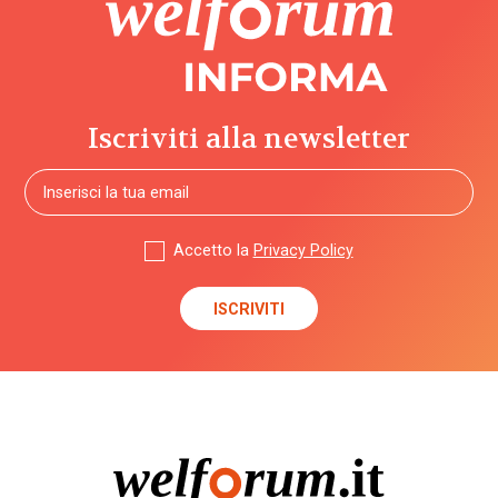
e governo
del welfare
(1.768)
Povertà e
Iscriviti alla newsletter
disuguaglianze
(1.684)
Professioni
sociali
Accetto la
Privacy Policy
(344)
Terzo
settore
(752)
Tutto
Sezioni