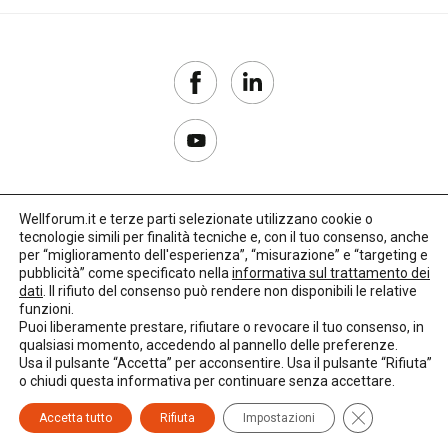
nazionale
Normativa
regionale
Punti
di
vista
Wellforum.it e terze parti selezionate utilizzano cookie o
Rassegna
tecnologie simili per finalità tecniche e, con il tuo consenso, anche
normativa
Copyright 2017–2026
per “miglioramento dell'esperienza”, “misurazione” e “targeting e
pubblicità” come specificato nella
informativa sul trattamento dei
Privacy Policy
dati
. Il rifiuto del consenso può rendere non disponibili le relative
Spazio ai
funzioni.
Impostazioni cookie
promotori
Puoi liberamente prestare, rifiutare o revocare il tuo consenso, in
qualsiasi momento, accedendo al pannello delle preferenze.
🌳
Credits:
LO Studio
Usa il pulsante “Accetta” per acconsentire. Usa il pulsante “Rifiuta”
o chiudi questa informativa per continuare senza accettare.
Tutti
i tag
Close GDPR C
Accetta tutto
Rifiuta
Impostazioni