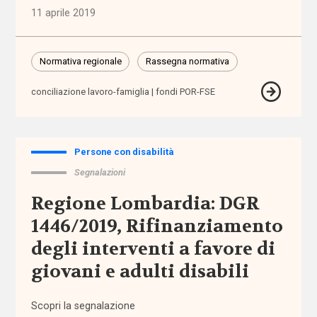
Tutti
11 aprile 2019
i tag
abbandono
Normativa regionale
Rassegna normativa
scolastico
conciliazione lavoro-famiglia
fondi POR-FSE
aborto
accertamento
Persone con disabilità
e
certificazione
Segnalazioni
Regione Lombardia: DGR
accessibilità
1446/2019, Rifinanziamento
degli interventi a favore di
accesso
ai
giovani e adulti disabili
servizi
Scopri la segnalazione
accoglienza