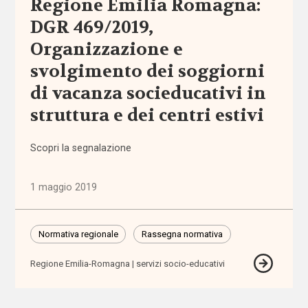
Regione Emilia Romagna:
DGR 469/2019,
Altre
politiche
Organizzazione e
(1.316)
svolgimento dei soggiorni
Anziani
di vacanza socieducativi in
(744)
struttura e dei centri estivi
Famiglie,
Scopri la segnalazione
infanzia e
adolescenza
(2.207)
1 maggio 2019
Migrazioni
(1.071)
Normativa regionale
Rassegna normativa
Regione Emilia-Romagna
servizi socio-educativi
Persone
con
disabilità