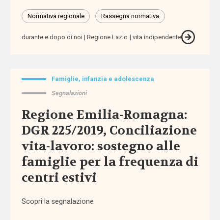
Normativa regionale
Rassegna normativa
Normativa
nazionale
durante e dopo di noi
Regione Lazio
vita indipendente
Normativa
regionale
Famiglie, infanzia e adolescenza
Segnalazioni
Punti
di
Regione Emilia-Romagna:
vista
DGR 225/2019, Conciliazione
Rassegna
vita-lavoro: sostegno alle
normativa
famiglie per la frequenza di
centri estivi
Spazio ai
promotori
Scopri la segnalazione