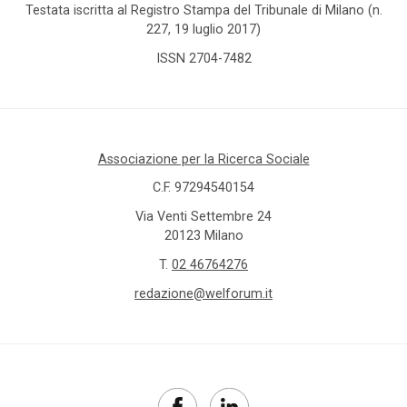
diurni
Testata iscritta al Registro Stampa del Tribunale di Milano (n.
227, 19 luglio 2017)
centri
ISSN 2704-7482
per
l'impiego
centro
Associazione per la Ricerca Sociale
certificato
C.F. 97294540154
europeo
Via Venti Settembre 24
di
20123 Milano
filiazione
T.
02 46764276
Cesvot
redazione@welforum.it
Cgil
child
penality