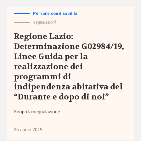
Tutto
Persone con disabilità
Sezioni
Segnalazioni
Comunicazioni
Regione Lazio:
Determinazione G02984/19,
Dati e
ricerche
Linee Guida per la
realizzazione dei
Esperienze
programmi di
indipendenza abitativa del
Eventi
“Durante e dopo di noi”
I seminari
di
Scopri la segnalazione
Welforum
26 aprile 2019
Normativa
europea