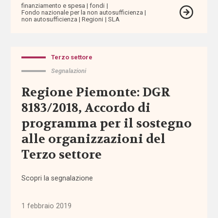
finanziamento e spesa
fondi
Fondo nazionale per la non autosufficienza
auto-
non autosufficienza
Regioni
SLA
mutuo
aiuto
Terzo settore
autodeterminazione
Segnalazioni
autonomia
Regione Piemonte: DGR
8183/2018, Accordo di
autonomia
programma per il sostegno
differenziata
alle organizzazioni del
Autorità
Terzo settore
Garante
dei
Scopri la segnalazione
Diritti
Autorità
1 febbraio 2019
Garante