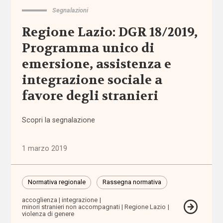
Segnalazioni
aspettativa
di vita
Regione Lazio: DGR 18/2019,
Programma unico di
Assegno
di cura
emersione, assistenza e
integrazione sociale a
Assegno
favore degli stranieri
di
Inclusione
Scopri la segnalazione
Assegno
Unico
1 marzo 2019
Universale
assistenti
Normativa regionale
Rassegna normativa
familiari
accoglienza
integrazione
minori stranieri non accompagnati
Regione Lazio
violenza di genere
assistenti