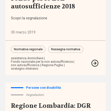
autosufficienze 2018
Alleanza
per
Scopri la segnalazione
l'infanzia
30 marzo 2019
allontanamento
alunni
Normativa regionale
Rassegna normativa
stranieri
assistenza domiciliare
Fondo nazionale per la non autosufficienza
non autosufficienza
Regione Puglia
Alzheimer
sostegno intensivo
ambiente
Persone con disabilità
ambito
Segnalazioni
territoriale
Regione Lombardia: DGR
amministratore