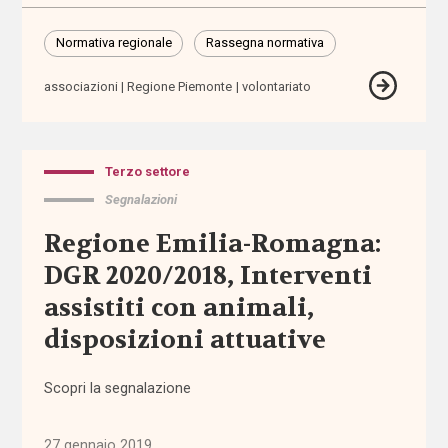
Disabilità
Normativa regionale
Rassegna normativa
Autorità
associazioni
Regione Piemonte
volontariato
Garante per
l'Infanzia e
l'Adolescenza
Terzo settore
autorizzazione
Segnalazioni
badanti
Regione Emilia-Romagna:
DGR 2020/2018, Interventi
Banca
assistiti con animali,
d'Italia
disposizioni attuative
bandi
Scopri la segnalazione
barriere
architettoniche
27 gennaio 2019