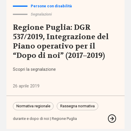
(2.195)
Persone con disabilità
Segnalazioni
Politiche
e governo
Regione Puglia: DGR
del welfare
(1.768)
537/2019, Integrazione del
Piano operativo per il
Povertà e
“Dopo di noi” (2017–2019)
disuguaglianze
(1.684)
Scopri la segnalazione
Professioni
sociali
26 aprile 2019
(344)
Terzo
Normativa regionale
Rassegna normativa
settore
(752)
durante e dopo di noi
Regione Puglia