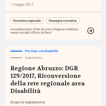
1 maggio 2017
Brexit
budget
Normativa regionale
Rassegna normativa
di
progetto
accreditamento
Piani di zona
Regione Calabria
servizi sociali
Ufficio di Piano
/ cura /
salute
bullismo
Persone con disabilità
Segnalazioni
buone
Regione Abruzzo: DGR
prassi
129/2017, Riconversione
CAF
della rete regionale area
Disabilità
cambiamento
climatico
Scopri la segnalazione