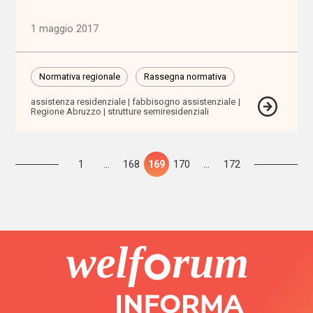
camp
1 maggio 2017
carcere
Normativa regionale
Rassegna normativa
care
leavers
assistenza residenziale
fabbisogno assistenziale
Regione Abruzzo
strutture semiresidenziali
caregiver
Paginazione
Pagina
1
…
Pagina
168
Pagina
169
Pagina
170
…
Pagina
172
Caritas
degli
articoli
Carta
della
famiglia
cartella
sociale