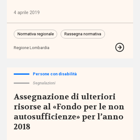
4 aprile 2019
accomodamenti
ragionevoli
Normativa regionale
Rassegna normativa
accreditamento
Regione Lombardia
Acli
Acri
Persone con disabilità
Segnalazioni
ADI
Assegnazione di ulteriori
adolescenti
risorse al «Fondo per le non
autosufficienze» per l’anno
adozione
2018
adozione