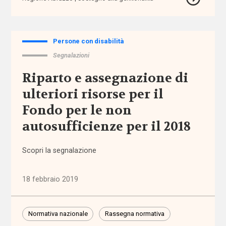
assistenza
territoriale
Persone con disabilità
Segnalazioni
associazioni
Riparto e assegnazione di
associazioni
ulteriori risorse per il
di
Fondo per le non
promozione
sociale
autosufficienze per il 2018
attività
Scopri la segnalazione
extra-
scolastiche
18 febbraio 2019
ausili
Normativa nazionale
Rassegna normativa
autismo