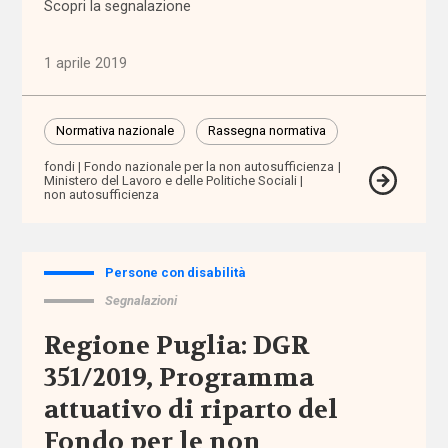
internazionale
Scopri la segnalazione
affido
1 aprile 2019
affordability
Normativa nazionale
Rassegna normativa
ageing
fondi
Fondo nazionale per la non autosufficienza
in
Ministero del Lavoro e delle Politiche Sociali
non autosufficienza
place
AgID
Persone con disabilità
Segnalazioni
agricoltura
sociale
Regione Puglia: DGR
351/2019, Programma
Alleanza
contro
attuativo di riparto del
la
Fondo per le non
povertà