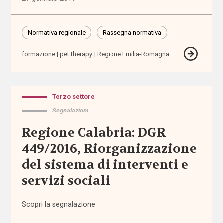
barriere
fisiche e
Normativa regionale
Rassegna normativa
sensoriali
formazione
pet therapy
Regione Emilia-Romagna
benessere
beni
Terzo settore
confiscati
Segnalazioni
bilancio
Regione Calabria: DGR
sociale
449/2016, Riorganizzazione
del sistema di interventi e
Bonus
bebè
servizi sociali
Bonus
Scopri la segnalazione
nido