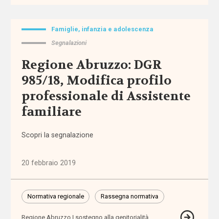
sociali
assistenza
Famiglie, infanzia e adolescenza
domiciliare
Segnalazioni
Regione Abruzzo: DGR
assistenza
personale
985/18, Modifica profilo
professionale di Assistente
assistenza
familiare
residenziale
assistenza
Scopri la segnalazione
sanitaria
20 febbraio 2019
assistenza
scolastica
Normativa regionale
Rassegna normativa
assistenza
sociosanitaria
Regione Abruzzo
sostegno alla genitorialità