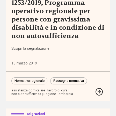
1253/2019, Programma
di sostegno
operativo regionale per
amministrazione
persone con gravissima
condivisa
disabilità e in condizione di
non autosufficienza
Anac
Scopri la segnalazione
anagrafe
Anci
13 marzo 2019
Anpal
Normativa regionale
Rassegna normativa
appalti
assistenza domiciliare
lavoro di cura
non autosufficienza
Regione Lombardia
aree
interne
Migrazioni