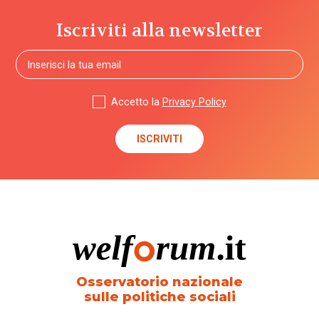
casa
Iscriviti alla newsletter
case
della
comunità
Accetto la
Privacy Policy
case
famiglia
case
management
Censis
centri di
aggregazione
Osservatorio nazionale
sulle politiche sociali
centri