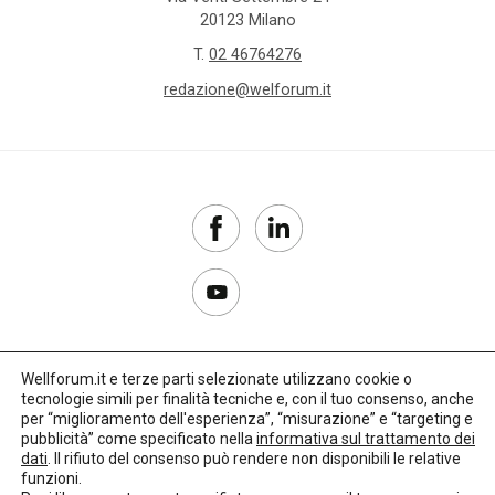
20123 Milano
T.
02 46764276
redazione@welforum.it
Wellforum.it e terze parti selezionate utilizzano cookie o
tecnologie simili per finalità tecniche e, con il tuo consenso, anche
Copyright 2017–2026
per “miglioramento dell'esperienza”, “misurazione” e “targeting e
pubblicità” come specificato nella
informativa sul trattamento dei
Privacy Policy
dati
. Il rifiuto del consenso può rendere non disponibili le relative
funzioni.
Impostazioni cookie