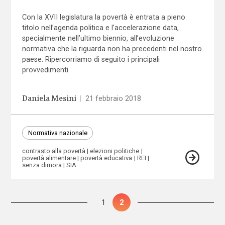
Con la XVII legislatura la povertà è entrata a pieno
titolo nell’agenda politica e l’accelerazione data,
specialmente nell’ultimo biennio, all’evoluzione
normativa che la riguarda non ha precedenti nel nostro
paese. Ripercorriamo di seguito i principali
provvedimenti.
Daniela Mesini
|
21 febbraio 2018
Normativa nazionale
contrasto alla povertà
elezioni politiche
povertà alimentare
povertà educativa
REI
senza dimora
SIA
Paginazione
Pagina
1
Pagina
2
degli