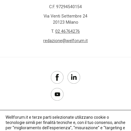
C.F. 97294540154
Via Venti Settembre 24
20123 Milano
T.
02 46764276
redazione@welforum.it
Wellforum.it e terze parti selezionate utilizzano cookie o
tecnologie simili per finalità tecniche e, con il tuo consenso, anche
Copyright 2017–2026
per “miglioramento dell'esperienza”, “misurazione” e “targeting e