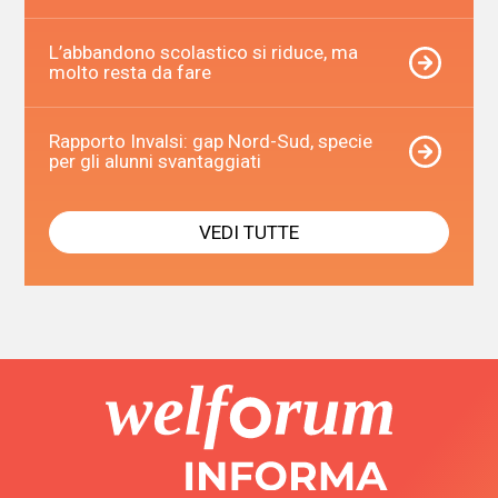
L’abbandono scolastico si riduce, ma
molto resta da fare
Rapporto Invalsi: gap Nord-Sud, specie
per gli alunni svantaggiati
VEDI TUTTE