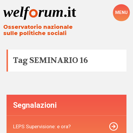
MENU
Osservatorio nazionale
sulle politiche sociali
Tag
SEMINARIO 16
Segnalazioni
LEPS Supervisione: e ora?