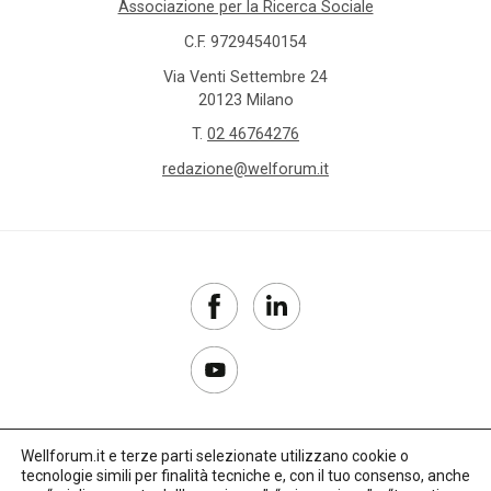
Associazione per la Ricerca Sociale
C.F. 97294540154
Via Venti Settembre 24
20123 Milano
T.
02 46764276
redazione@welforum.it
Wellforum.it e terze parti selezionate utilizzano cookie o
tecnologie simili per finalità tecniche e, con il tuo consenso, anche
Copyright 2017–2026