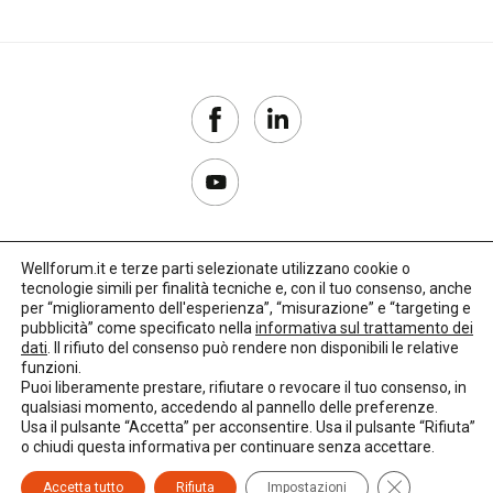
Wellforum.it e terze parti selezionate utilizzano cookie o
tecnologie simili per finalità tecniche e, con il tuo consenso, anche
Copyright 2017–2026
per “miglioramento dell'esperienza”, “misurazione” e “targeting e
pubblicità” come specificato nella
informativa sul trattamento dei
Privacy Policy
dati
. Il rifiuto del consenso può rendere non disponibili le relative
funzioni.
Impostazioni cookie
Puoi liberamente prestare, rifiutare o revocare il tuo consenso, in
qualsiasi momento, accedendo al pannello delle preferenze.
🌳
Credits:
LO Studio
Usa il pulsante “Accetta” per acconsentire. Usa il pulsante “Rifiuta”
o chiudi questa informativa per continuare senza accettare.
Close GDPR C
Accetta tutto
Rifiuta
Impostazioni