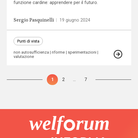
funzione cardine: apprendere per il futuro.
Sergio Pasquinelli
|
19 giugno 2024
Punti di vista
non autosufficienza
riforme
sperimentazioni
valutazione
Paginazione
Pagina
1
Pagina
2
…
Pagina
7
degli
articoli