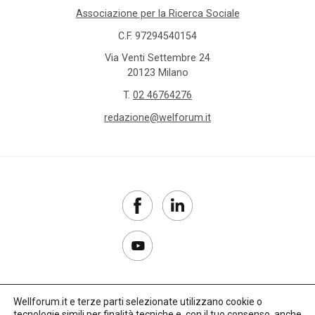
Associazione per la Ricerca Sociale
C.F. 97294540154
Via Venti Settembre 24
20123 Milano
T.
02 46764276
redazione@welforum.it
Wellforum.it e terze parti selezionate utilizzano cookie o
tecnologie simili per finalità tecniche e, con il tuo consenso, anche