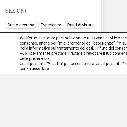
(344
SEZIONI
Terzo
Dati e ricerche
Esperienze
Punti di vista
setto
(752
Normativa nazionale
Normativa regionale
Wellforum.it e terze parti selezionate utilizzano cookie o tecno
consenso, anche per “miglioramento dell'esperienza”, “misur
Normativa europea
Rassegna normativa
nella
informativa sul trattamento dei dati
. Il rifiuto del con
Puoi liberamente prestare, rifiutare o revocare il tuo conse
I seminari di Welforum
Eventi
Tutto
delle preferenze.
Usa il pulsante “Accetta” per acconsentire. Usa il pulsante “
Spazio ai promotori
Sezio
senza accettare.
Comun
Dati e
ricer
Esper