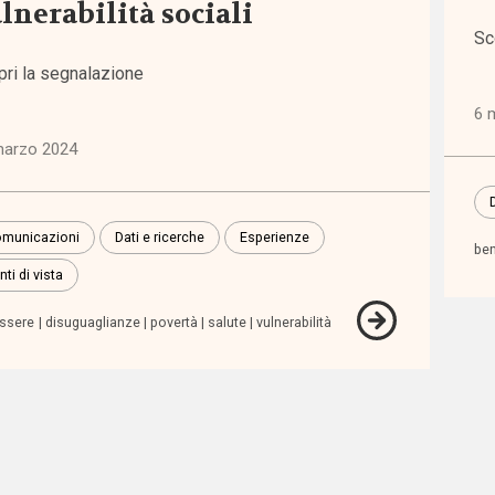
lnerabilità sociali
Sc
iche
pri la segnalazione
6)
6 
marzo 2024
ni
)
municazioni
Dati e ricerche
Esperienze
be
lie,
nti di vista
zia e
escenza
ssere
disuguaglianze
povertà
salute
vulnerabilità
7)
zioni
1)