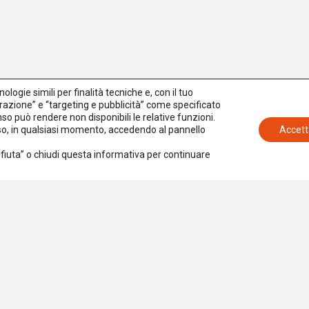
)
re
)
logie simili per finalità tecniche e, con il tuo
azione” e “targeting e pubblicità” come specificato
senso può rendere non disponibili le relative funzioni.
nso, in qualsiasi momento, accedendo al pannello
Accett
Rifiuta” o chiudi questa informativa per continuare
ni
icazioni
Iscriviti alla newsletter
che
Accetto la
Privacy Policy
ienze