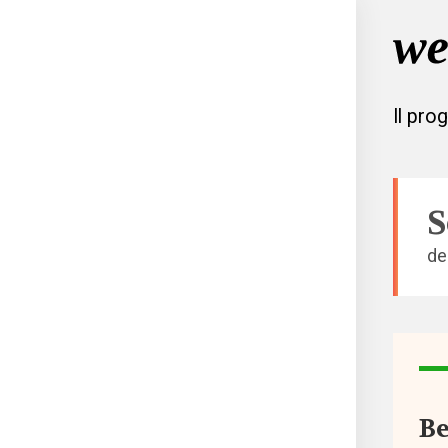
Il pro
S
de
Tutto
Aree
Be