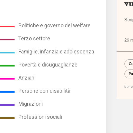
vu
Altre
polit
Sco
(1.31
Politiche e governo del welfare
Terzo settore
26 
Anzia
(744
Famiglie, infanzia e adolescenza
Co
Povertà e disuguaglianze
Famig
Pu
infan
Anziani
adol
bene
Persone con disabilità
(2.20
Migrazioni
Migra
Professioni sociali
(1.07