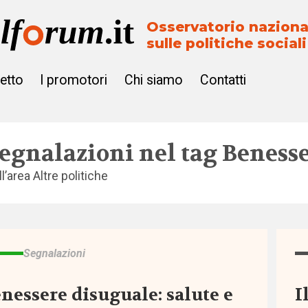
Osservatorio naziona
sulle politiche sociali
getto
I promotori
Chi siamo
Contatti
egnalazioni nel tag
Beness
ll’area
Altre politiche
Segnalazioni
nessere disuguale: salute e
I