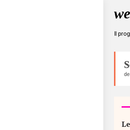
Il pro
S
de
Tutto
Aree
Le