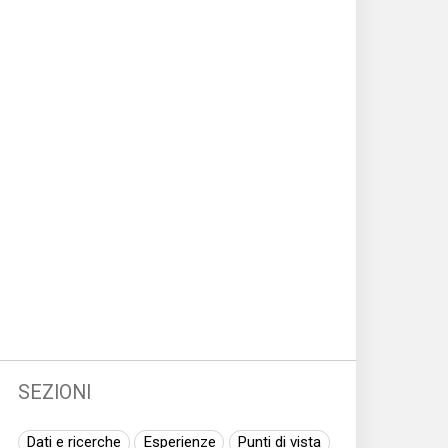
acco
ragio
accre
Acli
Acri
ADI
adole
SEZIONI
Dati e ricerche
Esperienze
Punti di vista