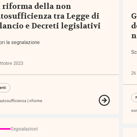
 riforma della non
tosufficienza tra Legge di
G
i
lancio e Decreti legislativi
d
n
inari
pri la segnalazione
orum
Sc
ttobre 2023
tiva
26
pea
enti
tiva
autosufficienza
riforme
nale
non
tiva
Segnalazioni
nale