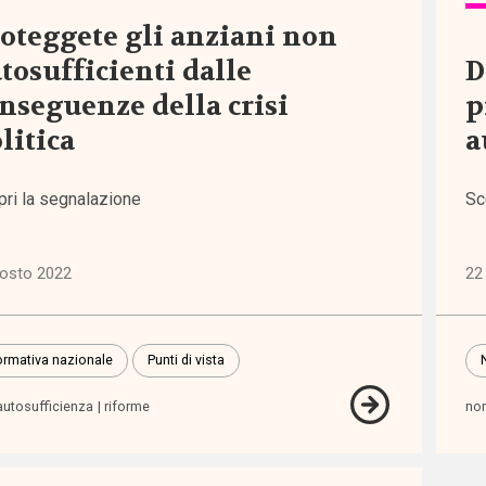
oteggete gli anziani non
tosufficienti dalle
D
nseguenze della crisi
p
litica
a
egna
pri la segnalazione
Sc
tiva
o ai
gosto 2022
22
tori
rmativa nazionale
Punti di vista
autosufficienza
riforme
non
ndono