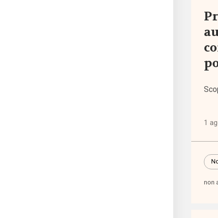
Pr
Punti
au
di
co
vista
po
Rass
Sco
norma
Spazi
1 a
promo
No
Tutti
non 
i tag
abba