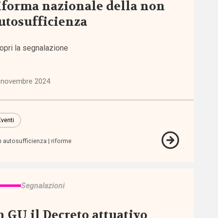
iforma nazionale della non
utosufficienza
opri la segnalazione
 novembre 2024
Eventi
 autosufficienza
riforme
Segnalazioni
n GU il Decreto attuativo