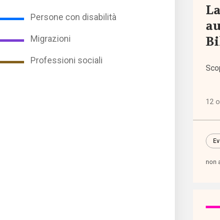
La
Persone con disabilità
au
Event
Bi
Migrazioni
I sem
Professioni sociali
Sco
di
Welf
12 o
Norma
euro
Ev
Norma
non 
nazio
Norma
regio