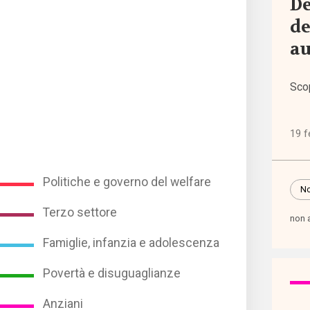
De
(344
de
au
Terzo
setto
(752
Sco
19 f
Tutto
Sezio
Politiche e governo del welfare
No
Comun
Terzo settore
non 
Famiglie, infanzia e adolescenza
Dati e
ricer
Povertà e disuguaglianze
Anziani
Esper