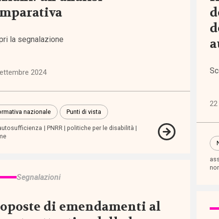
one
mparativa
d
d
lità
pri la segnalazione
a
5)
Sc
iche
settembre 2024
erno
elfare
22
8)
rmativa nazionale
Punti di vista
autosufficienza
PNRR
politiche per le disabilità
rme
tà e
uaglianze
ass
5)
non
Segnalazioni
ssioni
oposte di emendamenti al
i