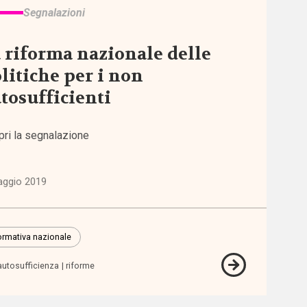
Segnalazioni
stico
 riforma nazionale delle
o
litiche per i non
tosufficienti
rtamento
pri la segnalazione
ficazione
sibilità
aggio 2019
sso
rmativa nazionale
zi
autosufficienza
riforme
lienza