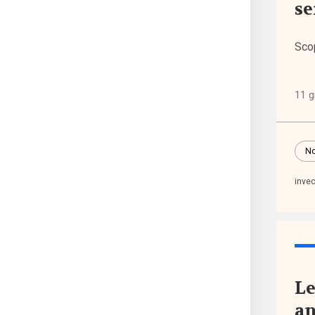
se
Altre
polit
Sco
(1.31
11 g
Anzia
(744
No
Famig
infan
inve
adol
(2.20
Migra
(1.07
Le
an