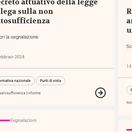
creto attuativo della legge
)
lega sulla non
R
tosufficienza
a
re
u
)
pri la segnalazione
Sc
ebbraio 2024
14
ni
rmativa nazionale
Punti di vista
icazioni
P
autosufficienza
riforme
non
che
Segnalazioni
ienze