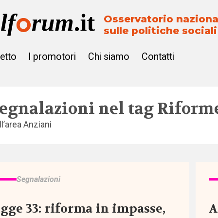
Osservatorio naziona
sulle politiche sociali
getto
I promotori
Chi siamo
Contatti
egnalazioni nel tag
Riform
ll’area
Anziani
Segnalazioni
gge 33: riforma in impasse,
A