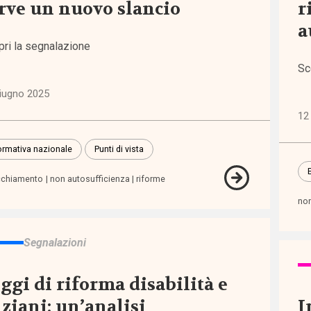
rve un nuovo slancio
r
a
iche
pri la segnalazione
6)
Sc
iugno 2025
ni
)
12
rmativa nazionale
Punti di vista
lie,
zia e
cchiamento
non autosufficienza
riforme
escenza
non
7)
Segnalazioni
zioni
2)
ggi di riforma disabilità e
ziani: un’analisi
I