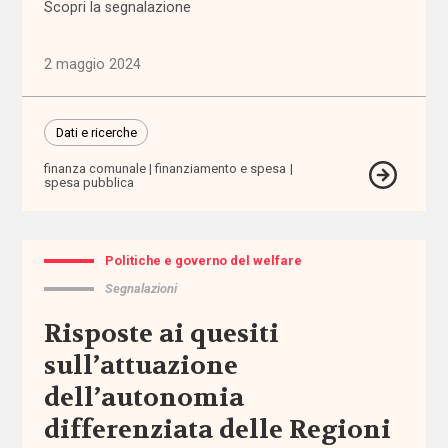
Scopri la segnalazione
Politiche
e governo
del welfare
2 maggio 2024
(1.768)
Povertà e
Dati e ricerche
disuguaglianze
finanza comunale
finanziamento e spesa
(1.686)
spesa pubblica
Professioni
sociali
Politiche e governo del welfare
(344)
Segnalazioni
Terzo
Risposte ai quesiti
settore
sull’attuazione
(752)
dell’autonomia
differenziata delle Regioni
Tutto