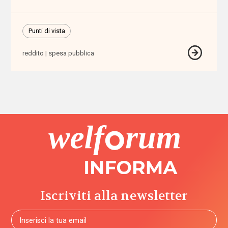
accomodamenti
ragionevoli
Punti di vista
accreditamento
reddito
spesa pubblica
Acli
Acri
ADI
adolescenti
adozione
Iscriviti alla newsletter
adozione
internazionale