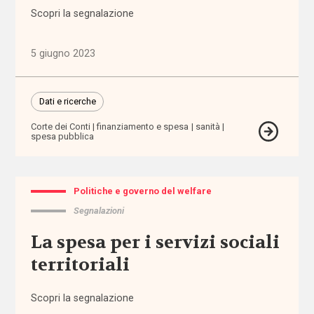
Normativa
Scopri la segnalazione
nazionale
5 giugno 2023
Normativa
regionale
Dati e ricerche
Punti
di
Corte dei Conti
finanziamento e spesa
sanità
vista
spesa pubblica
Rassegna
normativa
Politiche e governo del welfare
Segnalazioni
Spazio ai
La spesa per i servizi sociali
promotori
territoriali
Tutti
Scopri la segnalazione
i tag