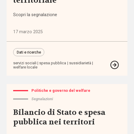
territoriale
politiche
(1.316)
Scopri la segnalazione
Anziani
17 marzo 2025
(744)
Famiglie,
Dati e ricerche
infanzia e
adolescenza
servizi sociali
spesa pubblica
sussidiarietà
(2.207)
welfare locale
Migrazioni
(1.072)
Politiche e governo del welfare
Segnalazioni
Persone
Bilancio di Stato e spesa
con
disabilità
pubblica nei territori
(2.195)