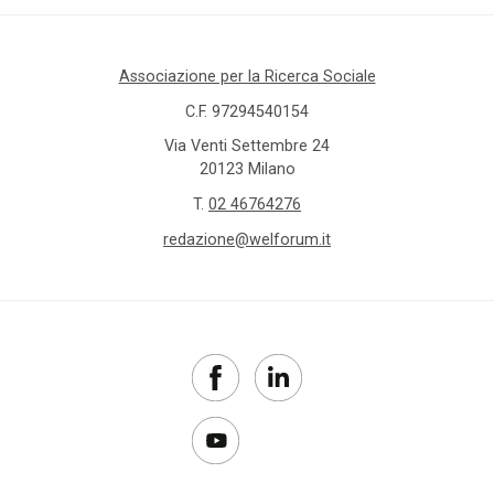
Alleanza
per
l'infanzia
Associazione per la Ricerca Sociale
allontanamento
C.F. 97294540154
Via Venti Settembre 24
alunni
20123 Milano
stranieri
T.
02 46764276
redazione@welforum.it
Alzheimer
ambiente
ambito
territoriale
amministratore
di sostegno