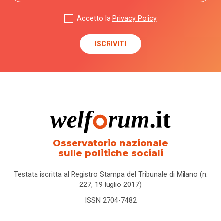
affido
Accetto la
Privacy Policy
affordability
ageing
in
place
AgID
agricoltura
Osservatorio nazionale
sociale
sulle politiche sociali
Alleanza
Testata iscritta al Registro Stampa del Tribunale di Milano (n.
contro
227, 19 luglio 2017)
la
povertà
ISSN 2704-7482