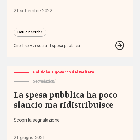
21 settembre 2022
abbandono
scolastico
Dati e ricerche
aborto
Cnel
servizi sociali
spesa pubblica
accertamento
e
certificazione
Politiche e governo del welfare
accessibilità
Segnalazioni
La spesa pubblica ha poco
accesso
slancio ma ridistribuisce
ai
servizi
Scopri la segnalazione
accoglienza
21 giugno 2021