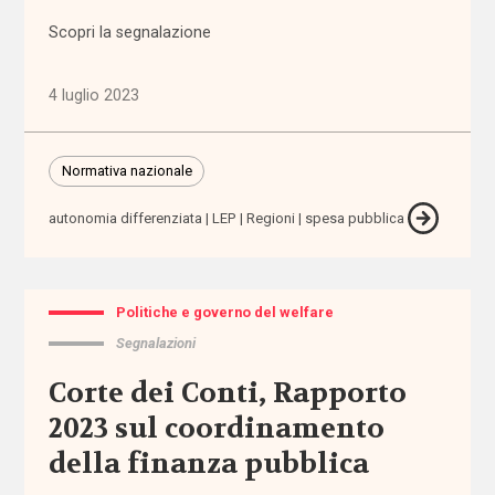
Sezioni
Scopri la segnalazione
Comunicazioni
4 luglio 2023
Dati e
ricerche
Normativa nazionale
Esperienze
autonomia differenziata
LEP
Regioni
spesa pubblica
Eventi
Politiche e governo del welfare
I seminari
di
Segnalazioni
Welforum
Corte dei Conti, Rapporto
2023 sul coordinamento
Normativa
europea
della finanza pubblica