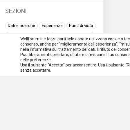
(344
SEZIONI
Terzo
Dati e ricerche
Esperienze
Punti di vista
setto
(752
Normativa nazionale
Normativa regionale
Wellforum.it e terze parti selezionate utilizzano cookie o tecno
consenso, anche per “miglioramento dell'esperienza”, “misur
Normativa europea
Rassegna normativa
nella
informativa sul trattamento dei dati
. Il rifiuto del con
Puoi liberamente prestare, rifiutare o revocare il tuo conse
I seminari di Welforum
Eventi
Tutto
delle preferenze.
Usa il pulsante “Accetta” per acconsentire. Usa il pulsante “
Spazio ai promotori
Sezio
senza accettare.
Comun
Dati e
ricer
Esper