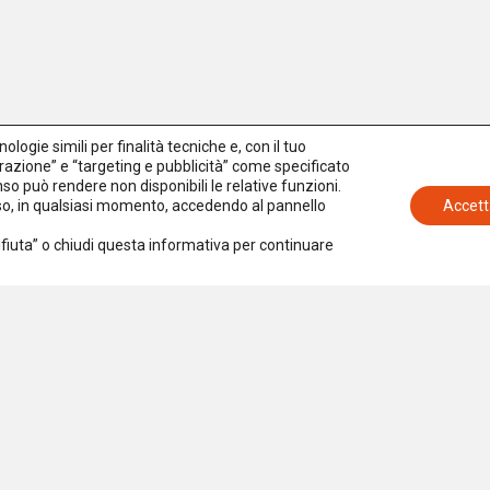
)
re
)
logie simili per finalità tecniche e, con il tuo
azione” e “targeting e pubblicità” come specificato
senso può rendere non disponibili le relative funzioni.
nso, in qualsiasi momento, accedendo al pannello
Accett
Rifiuta” o chiudi questa informativa per continuare
ni
icazioni
Iscriviti alla newsletter
che
Accetto la
Privacy Policy
ienze