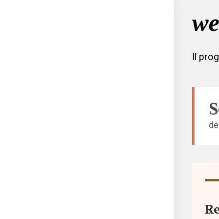
Il pro
S
de
Tutto
Aree
Re