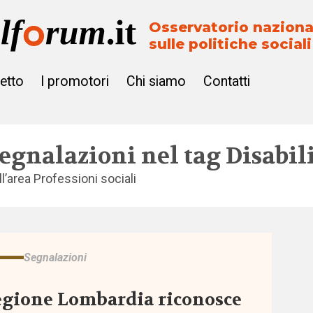
Osservatorio naziona
sulle politiche sociali
getto
I promotori
Chi siamo
Contatti
egnalazioni nel tag
Disabi
ll’area
Professioni sociali
Segnalazioni
gione Lombardia riconosce