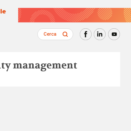
le
Cerca
lity management