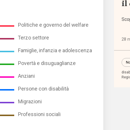
il
Altre
polit
Sco
(1.31
Politiche e governo del welfare
Terzo settore
28 
Anzia
(744
Famiglie, infanzia e adolescenza
No
Povertà e disuguaglianze
Famig
disa
infan
Anziani
Regi
adol
Persone con disabilità
(2.20
Migrazioni
Migra
Professioni sociali
(1.07