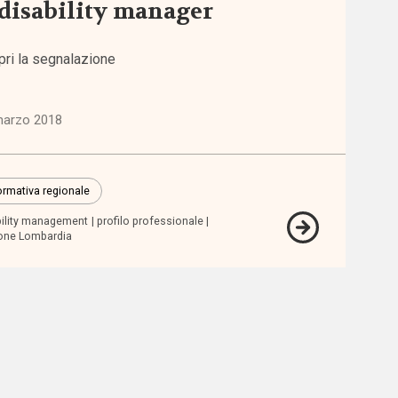
 disability manager
iche
pri la segnalazione
6)
marzo 2018
ni
)
rmativa regionale
lie,
bility management
profilo professionale
zia e
one Lombardia
escenza
7)
zioni
2)