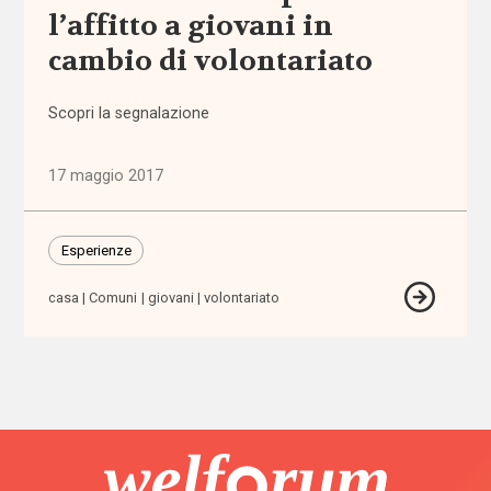
l’affitto a giovani in
Politiche
e governo
cambio di volontariato
del welfare
(1.768)
Scopri la segnalazione
Povertà e
disuguaglianze
17 maggio 2017
(1.684)
Professioni
Esperienze
sociali
(344)
casa
Comuni
giovani
volontariato
Terzo
settore
(752)
Tutto