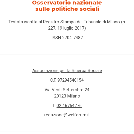
Normativa
Osservatorio nazionale
nazionale
sulle politiche sociali
Testata iscritta al Registro Stampa del Tribunale di Milano (n.
Normativa
227, 19 luglio 2017)
regionale
ISSN 2704-7482
Punti
di
vista
Associazione per la Ricerca Sociale
Rassegna
normativa
C.F. 97294540154
Via Venti Settembre 24
Spazio ai
20123 Milano
promotori
T.
02 46764276
redazione@welforum.it
Tutti
i tag