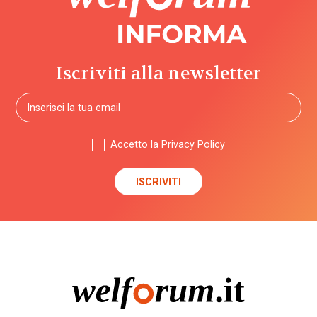
Sezioni
Comunicazioni
Iscriviti alla newsletter
Dati e
ricerche
Esperienze
Accetto la
Privacy Policy
Eventi
I seminari
di
Welforum
Normativa
europea