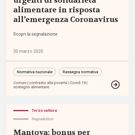
urgenti di solidarietà
politiche
alimentare in risposta
(1.316)
all’emergenza Coronavirus
Anziani
(744)
Scopri la segnalazione
Famiglie,
30 marzo 2020
infanzia e
adolescenza
(2.207)
Normativa nazionale
Rassegna normativa
Comuni
contrasto alla povertà
Covid-19
Migrazioni
sostegno alimentare
(1.071)
Persone
Terzo settore
con
disabilità
Segnalazioni
(2.195)
Mantova: bonus per