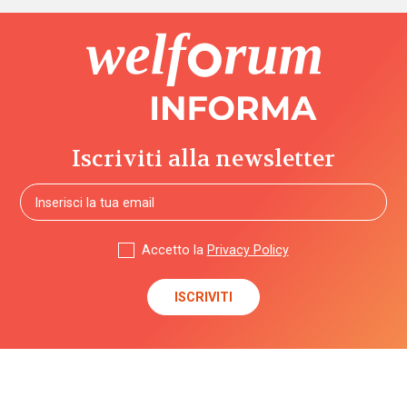
affido
affordability
ageing
in
Iscriviti alla newsletter
place
AgID
Accetto la
Privacy Policy
agricoltura
sociale
Alleanza
contro
la
povertà