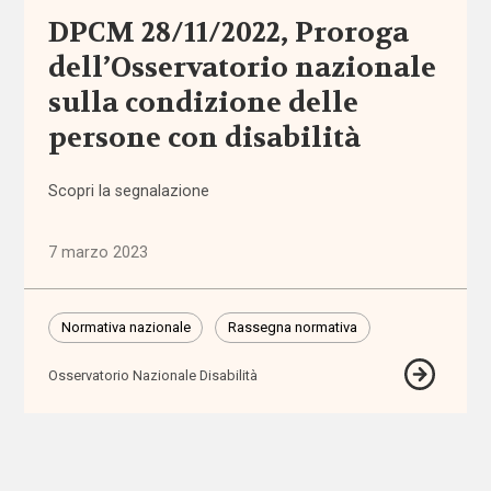
accomodamenti
DPCM 28/11/2022, Proroga
ragionevoli
dell’Osservatorio nazionale
sulla condizione delle
accreditamento
persone con disabilità
Acli
Scopri la segnalazione
Acri
7 marzo 2023
ADI
Normativa nazionale
Rassegna normativa
adolescenti
Osservatorio Nazionale Disabilità
adozione
adozione
internazionale