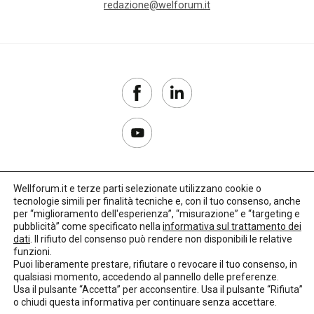
redazione@welforum.it
amministrazione
condivisa
Anac
anagrafe
Anci
Wellforum.it e terze parti selezionate utilizzano cookie o
Anpal
tecnologie simili per finalità tecniche e, con il tuo consenso, anche
Copyright 2017–2026
per “miglioramento dell'esperienza”, “misurazione” e “targeting e
appalti
pubblicità” come specificato nella
informativa sul trattamento dei
Privacy Policy
dati
. Il rifiuto del consenso può rendere non disponibili le relative
funzioni.
Impostazioni cookie
aree
Puoi liberamente prestare, rifiutare o revocare il tuo consenso, in
qualsiasi momento, accedendo al pannello delle preferenze.
interne
🌳
Credits:
LO Studio
Usa il pulsante “Accetta” per acconsentire. Usa il pulsante “Rifiuta”
o chiudi questa informativa per continuare senza accettare.
aspettativa