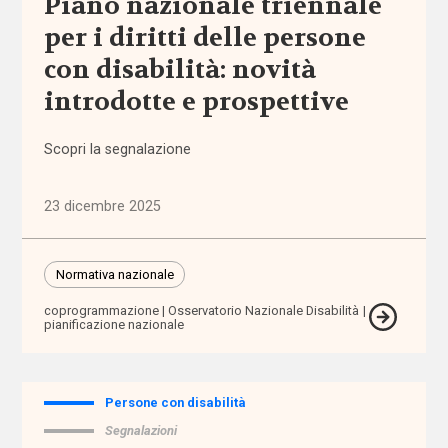
Piano nazionale triennale
per i diritti delle persone
Politiche
e governo
con disabilità: novità
del welfare
(1.768)
introdotte e prospettive
Povertà e
Scopri la segnalazione
disuguaglianze
(1.684)
23 dicembre 2025
Professioni
sociali
Normativa nazionale
(344)
coprogrammazione
Osservatorio Nazionale Disabilità
pianificazione nazionale
Terzo
settore
(752)
Persone con disabilità
Segnalazioni
Tutto