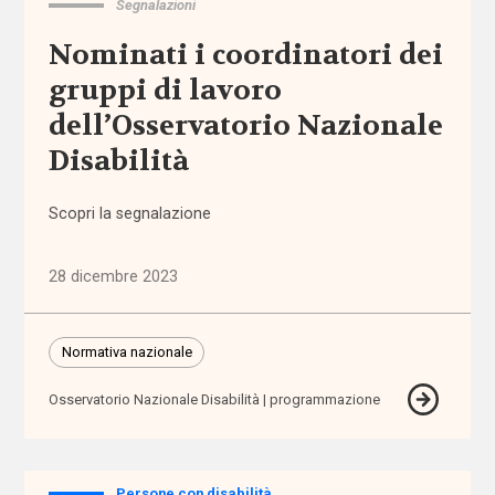
Segnalazioni
Normativa
nazionale
Nominati i coordinatori dei
gruppi di lavoro
Normativa
dell’Osservatorio Nazionale
regionale
Disabilità
Punti
di
Scopri la segnalazione
vista
28 dicembre 2023
Rassegna
normativa
Normativa nazionale
Spazio ai
promotori
Osservatorio Nazionale Disabilità
programmazione
Tutti
Persone con disabilità
i tag