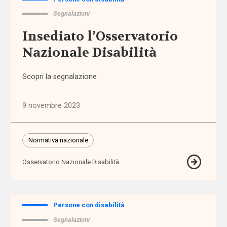
Segnalazioni
abbandono
Insediato l’Osservatorio
scolastico
Nazionale Disabilità
aborto
Scopri la segnalazione
accertamento
e
9 novembre 2023
certificazione
accessibilità
Normativa nazionale
Osservatorio Nazionale Disabilità
accesso
ai
servizi
Persone con disabilità
accoglienza
Segnalazioni