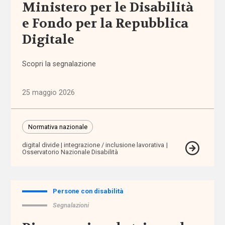
Ministero per le Disabilità
Altre
politiche
e Fondo per la Repubblica
(1.316)
Digitale
Anziani
(744)
Scopri la segnalazione
Famiglie,
25 maggio 2026
infanzia e
adolescenza
(2.207)
Normativa nazionale
digital divide
integrazione / inclusione lavorativa
Migrazioni
Osservatorio Nazionale Disabilità
(1.071)
Persone
Persone con disabilità
con
disabilità
Segnalazioni
(2.195)