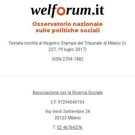
Alleanza
per
l'infanzia
Osservatorio nazionale
sulle politiche sociali
allontanamento
Testata iscritta al Registro Stampa del Tribunale di Milano (n.
227, 19 luglio 2017)
alunni
stranieri
ISSN 2704-7482
Alzheimer
ambiente
Associazione per la Ricerca Sociale
C.F. 97294540154
ambito
territoriale
Via Venti Settembre 24
20123 Milano
amministratore
T.
02 46764276
di sostegno