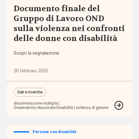
Documento finale del
Sezioni
Gruppo di Lavoro OND
Comunicazioni
sulla violenza nei confronti
delle donne con disabilità
Dati e
ricerche
Scopri la segnalazione
Esperienze
20 febbraio 2025
Eventi
Dati e ricerche
I seminari
di
discriminazione multipla
Welforum
Osservatorio Nazionale Disabilità
violenza di genere
Normativa
europea
Persone con disabilità