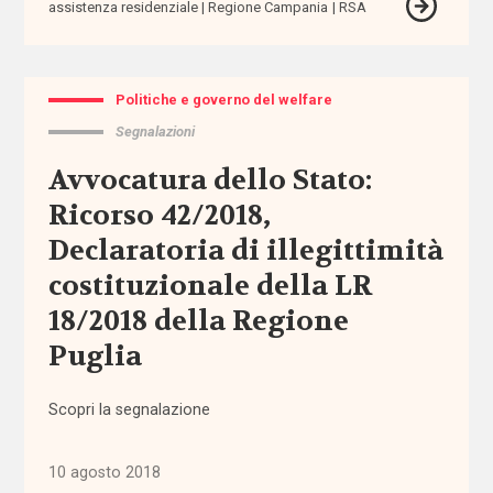
assistenza residenziale
Regione Campania
RSA
amministrazione
condivisa
Politiche e governo del welfare
Anac
Segnalazioni
anagrafe
Avvocatura dello Stato:
Ricorso 42/2018,
Anci
Declaratoria di illegittimità
costituzionale della LR
Anpal
18/2018 della Regione
appalti
Puglia
aree
Scopri la segnalazione
interne
10 agosto 2018
aspettativa