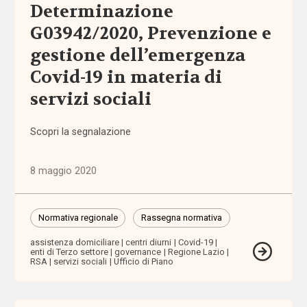
Determinazione
Sezioni
G03942/2020, Prevenzione e
Comunicazioni
gestione dell’emergenza
Covid-19 in materia di
Dati e
ricerche
servizi sociali
Esperienze
Scopri la segnalazione
Eventi
8 maggio 2020
I seminari
di
Normativa regionale
Rassegna normativa
Welforum
assistenza domiciliare
centri diurni
Covid-19
enti di Terzo settore
governance
Regione Lazio
RSA
servizi sociali
Ufficio di Piano
Normativa
europea