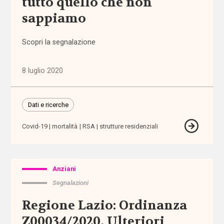
tutto quello che non
politiche
sappiamo
(1.316)
Scopri la segnalazione
Anziani
(744)
8 luglio 2020
Famiglie,
infanzia e
adolescenza
Dati e ricerche
(2.207)
Covid-19
mortalità
RSA
strutture residenziali
Migrazioni
(1.072)
Anziani
Persone
Segnalazioni
con
disabilità
Regione Lazio: Ordinanza
(2.195)
Z00034/2020, Ulteriori