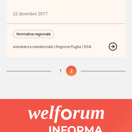
auto-
mutuo
aiuto
22 dicembre 2017
autodeterminazione
Normativa regionale
autonomia
assistenza residenziale
Regione Puglia
RSA
autonomia
differenziata
Paginazione
Pagina
1
Pagina
2
degli
Autorità
articoli
Garante
dei
Diritti
Autorità
Garante
Disabilità