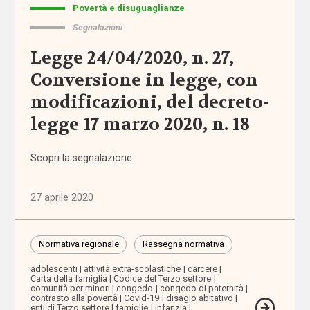
Normativa
Povertà e disuguaglianze
nazionale
Segnalazioni
Legge 24/04/2020, n. 27,
Normativa
regionale
Conversione in legge, con
modificazioni, del decreto-
Punti
legge 17 marzo 2020, n. 18
di
vista
Scopri la segnalazione
Rassegna
normativa
27 aprile 2020
Spazio ai
promotori
Normativa regionale
Rassegna normativa
adolescenti
attività extra-scolastiche
carcere
Carta della famiglia
Codice del Terzo settore
Tutti
comunità per minori
congedo
congedo di paternità
contrasto alla povertà
Covid-19
disagio abitativo
i tag
enti di Terzo settore
famiglie
infanzia