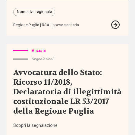
assistenza
Normativa regionale
domiciliare
Regione Puglia
RSA
spesa sanitaria
assistenza
personale
assistenza
Anziani
residenziale
Segnalazioni
Avvocatura dello Stato:
assistenza
sanitaria
Ricorso 11/2018,
Declaratoria di illegittimità
assistenza
costituzionale LR 53/2017
scolastica
della Regione Puglia
assistenza
sociosanitaria
Scopri la segnalazione