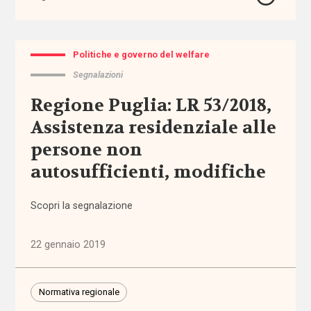
affido
affordability
Politiche e governo del welfare
Segnalazioni
ageing
Regione Puglia: LR 53/2018,
in
place
Assistenza residenziale alle
persone non
AgID
autosufficienti, modifiche
agricoltura
sociale
Scopri la segnalazione
Alleanza
22 gennaio 2019
contro
la
povertà
Normativa regionale