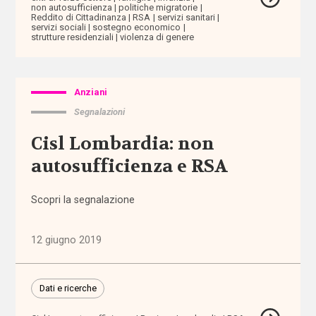
non autosufficienza
politiche migratorie
Reddito di Cittadinanza
RSA
servizi sanitari
servizi sociali
sostegno economico
abbandono
strutture residenziali
violenza di genere
scolastico
aborto
Anziani
Segnalazioni
accertamento
e
Cisl Lombardia: non
certificazione
autosufficienza e RSA
accessibilità
Scopri la segnalazione
accesso
ai
12 giugno 2019
servizi
accoglienza
Dati e ricerche