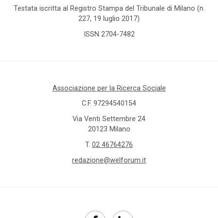
barriere
Testata iscritta al Registro Stampa del Tribunale di Milano (n.
fisiche e
227, 19 luglio 2017)
sensoriali
ISSN 2704-7482
benessere
beni
confiscati
Associazione per la Ricerca Sociale
C.F. 97294540154
bilancio
sociale
Via Venti Settembre 24
20123 Milano
Bonus
T.
02 46764276
bebè
redazione@welforum.it
Bonus
nido
Brexit