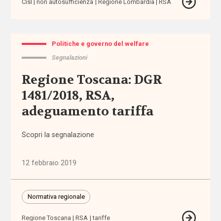
Cisl
non autosufficienza
Regione Lombardia
RSA
accomodamenti
ragionevoli
accreditamento
Politiche e governo del welfare
Segnalazioni
Acli
Regione Toscana: DGR
1481/2018, RSA,
Acri
adeguamento tariffa
ADI
Scopri la segnalazione
adolescenti
12 febbraio 2019
adozione
adozione
Normativa regionale
internazionale
Regione Toscana
RSA
tariffe