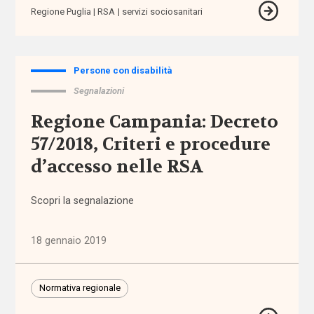
Alleanza
Regione Puglia
RSA
servizi sociosanitari
per
l'infanzia
Persone con disabilità
allontanamento
Segnalazioni
alunni
Regione Campania: Decreto
stranieri
57/2018, Criteri e procedure
Alzheimer
d’accesso nelle RSA
ambiente
Scopri la segnalazione
ambito
18 gennaio 2019
territoriale
amministratore
Normativa regionale
di sostegno