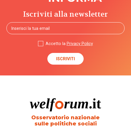
Autorità
Iscriviti alla newsletter
Garante per
l'Infanzia e
l'Adolescenza
autorizzazione
Accetto la
Privacy Policy
badanti
Banca
d'Italia
bandi
barriere
architettoniche
Osservatorio nazionale
sulle politiche sociali