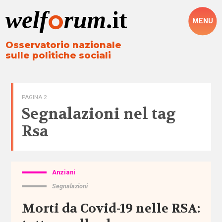
MENU
Osservatorio nazionale
sulle politiche sociali
PAGINA 2
Segnalazioni nel tag
Rsa
Anziani
Tutto
Segnalazioni
Aree
Morti da Covid-19 nelle RSA:
Altre