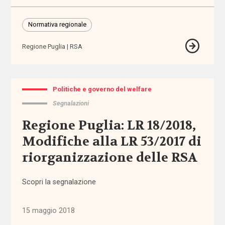
di vita
Normativa regionale
Assegno
di cura
Regione Puglia
RSA
Assegno
di
Inclusione
Politiche e governo del welfare
Segnalazioni
Assegno
Regione Puglia: LR 18/2018,
Unico
Universale
Modifiche alla LR 53/2017 di
riorganizzazione delle RSA
assistenti
familiari
Scopri la segnalazione
assistenti
sociali
15 maggio 2018