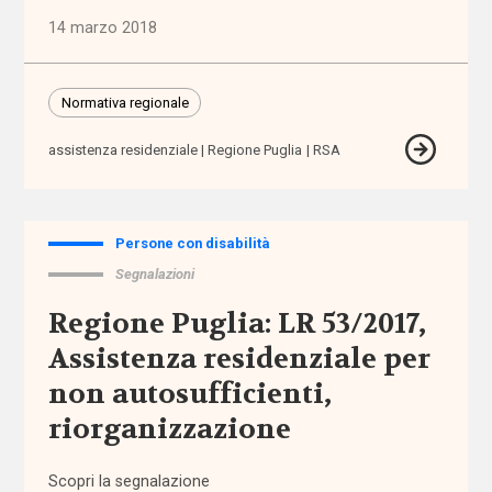
assistenza
14 marzo 2018
territoriale
associazioni
Normativa regionale
associazioni
assistenza residenziale
Regione Puglia
RSA
di
promozione
sociale
Persone con disabilità
Segnalazioni
attività
extra-
Regione Puglia: LR 53/2017,
scolastiche
Assistenza residenziale per
ausili
non autosufficienti,
riorganizzazione
autismo
Scopri la segnalazione