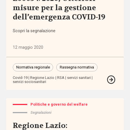
misure per la gestione
Politiche
e governo
dell’emergenza COVID-19
del welfare
(1.768)
Scopri la segnalazione
Povertà e
disuguaglianze
12 maggio 2020
(1.685)
Professioni
Normativa regionale
Rassegna normativa
sociali
Covid-19
Regione Lazio
RSA
servizi sanitari
(344)
servizi sociosanitari
Terzo
settore
Politiche e governo del welfare
(752)
Segnalazioni
Regione Lazio:
Tutto