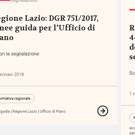
Segnalazioni
gione Lazio: DGR 751/2017,
re
nee guida per l’Ufficio di
R
)
iano
4
d
pri la segnalazione
s
ni
Sc
gennaio 2018
icazioni
1 
rmativa regionale
che
 guida
Regione Lazio
Ufficio di Piano
ienze
acc
ser