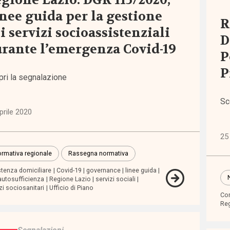
gione Lazio: DGR 115/2020,
nee guida per la gestione
lità
R
i servizi socioassistenziali
5)
D
rante l’emergenza Covid-19
P
iche
P
erno
pri la segnalazione
elfare
Sc
8)
prile 2020
tà e
25
uaglianze
rmativa regionale
Rassegna normativa
5)
stenza domiciliare
Covid-19
governance
linee guida
autosufficienza
Regione Lazio
servizi sociali
zi sociosanitari
Ufficio di Piano
ssioni
Co
Reg
i
)