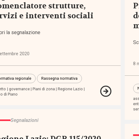
menclatore strutture,
P
iche
rvizi e interventi sociali
d
6)
m
pri la segnalazione
ni
Sc
)
settembre 2020
lie,
8 
zia e
escenza
rmativa regionale
Rassegna normativa
7)
etto
governance
Piani di zona
Regione Lazio
io di Piano
ass
ent
zioni
ser
2)
Segnalazioni
one