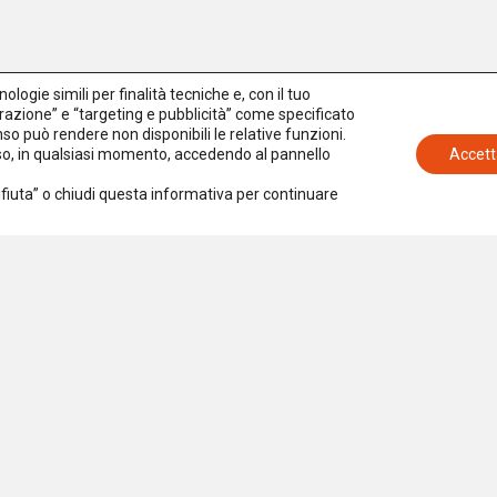
logie simili per finalità tecniche e, con il tuo
azione” e “targeting e pubblicità” come specificato
senso può rendere non disponibili le relative funzioni.
egna
nso, in qualsiasi momento, accedendo al pannello
Accett
tiva
Rifiuta” o chiudi questa informativa per continuare
o ai
tori
Iscriviti alla newsletter
Accetto la
Privacy Policy
ndono
stico