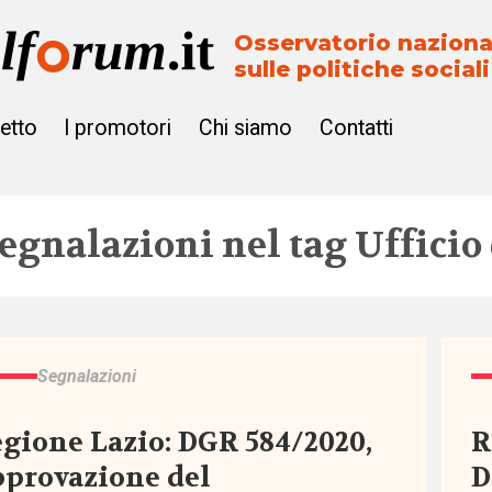
Osservatorio naziona
sulle politiche sociali
getto
I promotori
Chi siamo
Contatti
egnalazioni nel tag
Ufficio
Segnalazioni
gione Lazio: DGR 584/2020,
R
provazione del
D