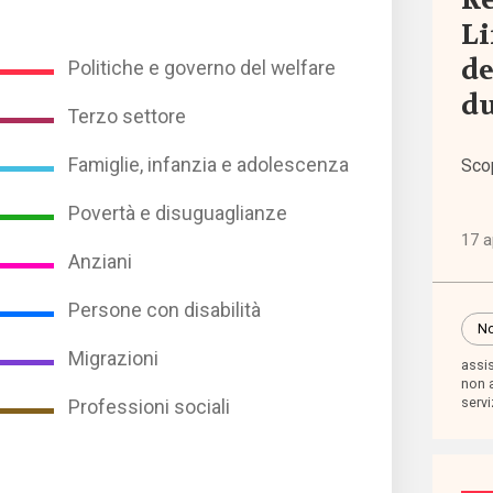
Re
con
Li
disabi
de
(2.19
Politiche e governo del welfare
du
Terzo settore
Polit
e gov
Famiglie, infanzia e adolescenza
Sco
del w
Povertà e disuguaglianze
(1.76
17 a
Anziani
Pover
Persone con disabilità
disug
No
(1.68
Migrazioni
assi
non 
servi
Professioni sociali
Profe
social
(344