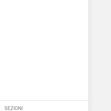
Event
I sem
di
Welf
Norma
euro
Norma
nazio
Norma
regio
SEZIONI