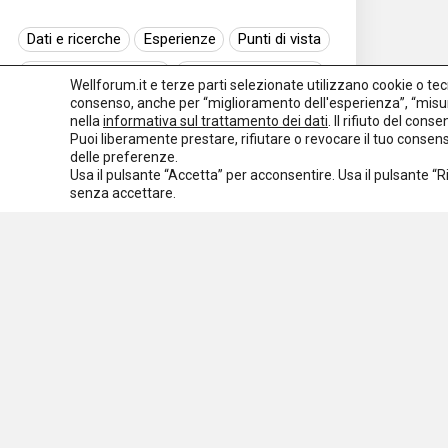
Punti
Dati e ricerche
Esperienze
Punti di vista
di
vista
Normativa nazionale
Normativa regionale
Wellforum.it e terze parti selezionate utilizzano cookie o tecno
consenso, anche per “miglioramento dell'esperienza”, “misur
Normativa europea
Rassegna normativa
nella
informativa sul trattamento dei dati
. Il rifiuto del con
Rass
Puoi liberamente prestare, rifiutare o revocare il tuo conse
I seminari di Welforum
Eventi
delle preferenze.
norma
Usa il pulsante “Accetta” per acconsentire. Usa il pulsante “
Spazio ai promotori
senza accettare.
Spazi
promo
Tutti
i tag
abba
scola