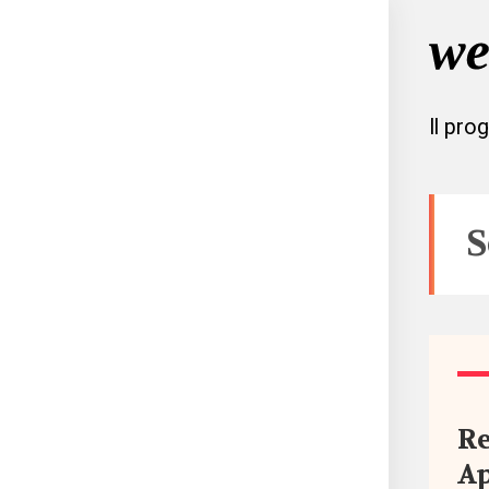
Il pro
S
Tutto
Aree
Re
Ap