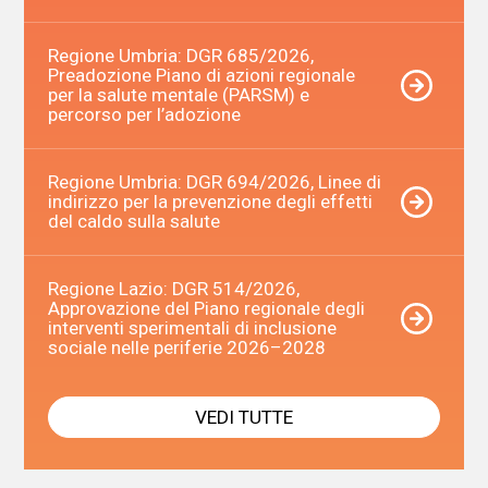
Regione Umbria: DGR 685/2026,
Preadozione Piano di azioni regionale
per la salute mentale (PARSM) e
percorso per l’adozione
Regione Umbria: DGR 694/2026, Linee di
indirizzo per la prevenzione degli effetti
del caldo sulla salute
Regione Lazio: DGR 514/2026,
Approvazione del Piano regionale degli
interventi sperimentali di inclusione
sociale nelle periferie 2026–2028
VEDI TUTTE