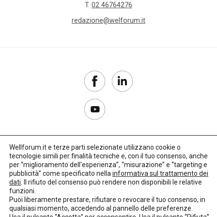
T.
02 46764276
redazione@welforum.it
Wellforum.it e terze parti selezionate utilizzano cookie o
tecnologie simili per finalità tecniche e, con il tuo consenso, anche
Copyright 2017–2026
per “miglioramento dell'esperienza”, “misurazione” e “targeting e
pubblicità” come specificato nella
informativa sul trattamento dei
Privacy Policy
dati
. Il rifiuto del consenso può rendere non disponibili le relative
funzioni.
Impostazioni cookie
Puoi liberamente prestare, rifiutare o revocare il tuo consenso, in
qualsiasi momento, accedendo al pannello delle preferenze.
🌳
Credits:
LO Studio