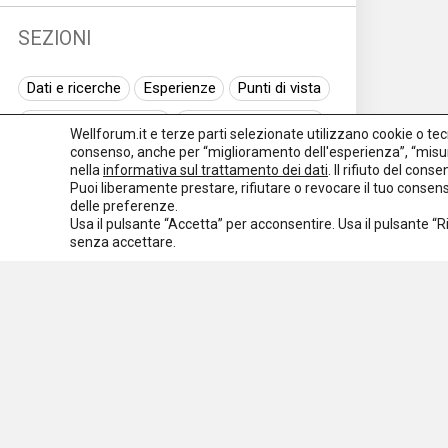
SEZIONI
Dati e ricerche
Esperienze
Punti di vista
Normativa nazionale
Normativa regionale
Wellforum.it e terze parti selezionate utilizzano cookie o tecno
consenso, anche per “miglioramento dell'esperienza”, “misur
Normativa europea
Rassegna normativa
nella
informativa sul trattamento dei dati
. Il rifiuto del con
Puoi liberamente prestare, rifiutare o revocare il tuo conse
I seminari di Welforum
Eventi
delle preferenze.
Usa il pulsante “Accetta” per acconsentire. Usa il pulsante “
Spazio ai promotori
senza accettare.