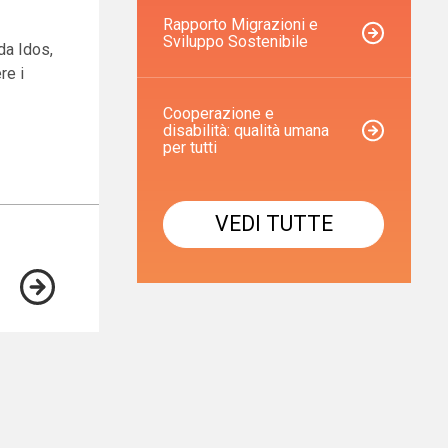
Rapporto Migrazioni e
Sviluppo Sostenibile
da Idos,
re i
Cooperazione e
disabilità: qualità umana
per tutti
VEDI TUTTE