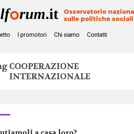
Osservatorio naziona
sulle politiche sociali
getto
I promotori
Chi siamo
Contatti
ag
COOPERAZIONE
INTERNAZIONALE
utiamoli a casa loro?