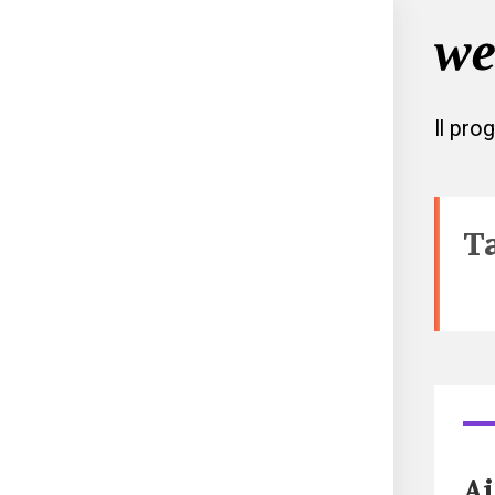
Il pro
T
Ai