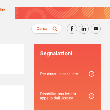
le
Cerca
Segnalazioni
Per aiutarli a casa loro
Disabilità: una lettera-
appello dall’Ucraina