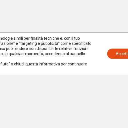
logie simili per finalità tecniche e, con il tuo
azione” e “targeting e pubblicità” come specificato
senso può rendere non disponibili le relative funzioni.
nso, in qualsiasi momento, accedendo al pannello
Accett
Rifiuta” o chiudi questa informativa per continuare
Iscriviti alla newsletter
Accetto la
Privacy Policy