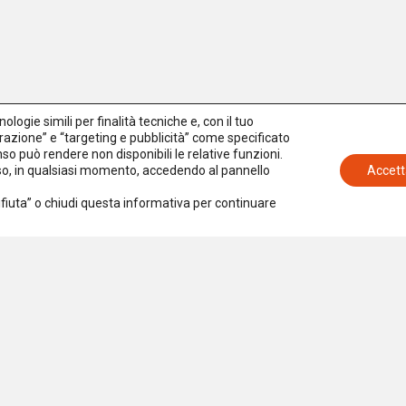
logie simili per finalità tecniche e, con il tuo
azione” e “targeting e pubblicità” come specificato
senso può rendere non disponibili le relative funzioni.
nso, in qualsiasi momento, accedendo al pannello
Accett
Rifiuta” o chiudi questa informativa per continuare
Iscriviti alla newsletter
Accetto la
Privacy Policy