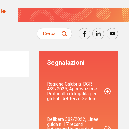
le
Cerca
Segnalazioni
Regione Calabria: DGR
439/2025, Approvazione
Protocollo di legalità per
gli Enti del Terzo Settore
Delibera 382/2022, Linee
guida n. 17 recanti