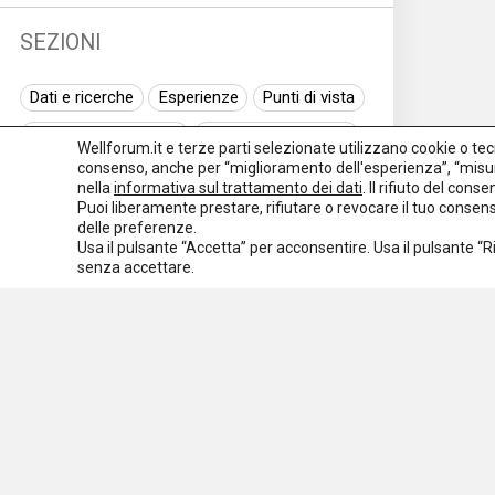
SEZIONI
Dati e ricerche
Esperienze
Punti di vista
Normativa nazionale
Normativa regionale
Wellforum.it e terze parti selezionate utilizzano cookie o tecno
consenso, anche per “miglioramento dell'esperienza”, “misur
Normativa europea
Rassegna normativa
nella
informativa sul trattamento dei dati
. Il rifiuto del con
Puoi liberamente prestare, rifiutare o revocare il tuo conse
I seminari di Welforum
Eventi
delle preferenze.
Usa il pulsante “Accetta” per acconsentire. Usa il pulsante “
Spazio ai promotori
senza accettare.