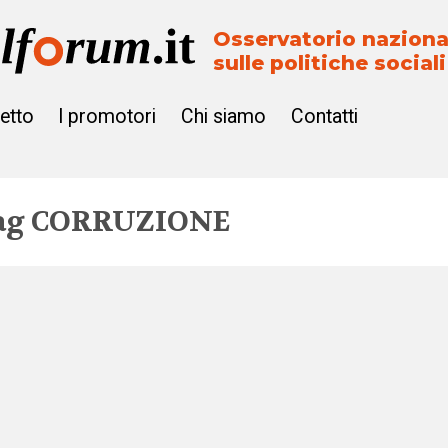
Osservatorio naziona
sulle politiche sociali
getto
I promotori
Chi siamo
Contatti
ag
CORRUZIONE