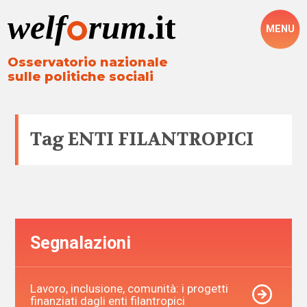
MENU
Osservatorio nazionale
sulle politiche sociali
Tag
ENTI FILANTROPICI
Segnalazioni
Lavoro, inclusione, comunità: i progetti
finanziati dagli enti filantropici