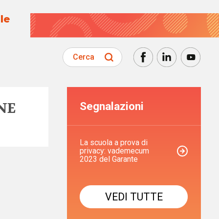
le
Cerca
NE
Segnalazioni
La scuola a prova di
privacy: vademecum
2023 del Garante
VEDI TUTTE