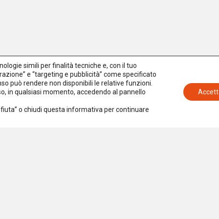
logie simili per finalità tecniche e, con il tuo
azione” e “targeting e pubblicità” come specificato
senso può rendere non disponibili le relative funzioni.
nso, in qualsiasi momento, accedendo al pannello
Accett
Rifiuta” o chiudi questa informativa per continuare
Iscriviti alla newsletter
Accetto la
Privacy Policy