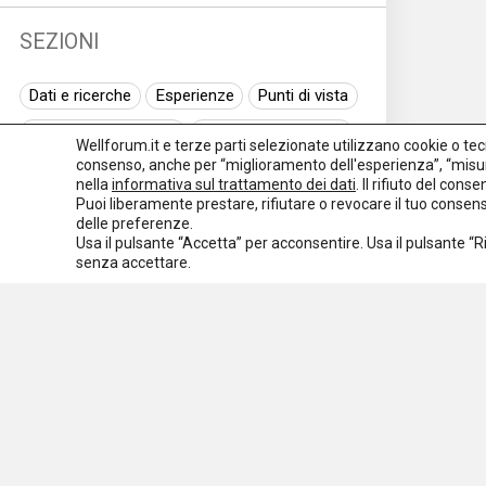
SEZIONI
Dati e ricerche
Esperienze
Punti di vista
Normativa nazionale
Normativa regionale
Wellforum.it e terze parti selezionate utilizzano cookie o tecno
consenso, anche per “miglioramento dell'esperienza”, “misur
Normativa europea
Rassegna normativa
nella
informativa sul trattamento dei dati
. Il rifiuto del con
Puoi liberamente prestare, rifiutare o revocare il tuo conse
I seminari di Welforum
Eventi
delle preferenze.
Usa il pulsante “Accetta” per acconsentire. Usa il pulsante “
Spazio ai promotori
senza accettare.