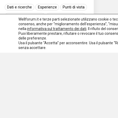
Dati e ricerche
Esperienze
Punti di vista
Normativa nazionale
Normativa regionale
Wellforum.it e terze parti selezionate utilizzano cookie o tecno
consenso, anche per “miglioramento dell'esperienza”, “misur
Normativa europea
Rassegna normativa
nella
informativa sul trattamento dei dati
. Il rifiuto del con
Puoi liberamente prestare, rifiutare o revocare il tuo conse
I seminari di Welforum
Eventi
delle preferenze.
Usa il pulsante “Accetta” per acconsentire. Usa il pulsante “
Spazio ai promotori
senza accettare.