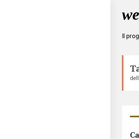
Il pro
T
del
Ca