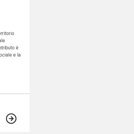
rritorio
ale
ntributo è
ociale e la