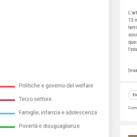
L'ar
13 m
terr
soci
ques
l'in
Jea
Politiche e governo del welfare
Es
Terzo settore
Com
Famiglie, infanzia e adolescenza
Povertà e disuguaglianze