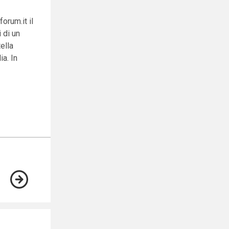
orum.it il
 di un
ella
ia. In