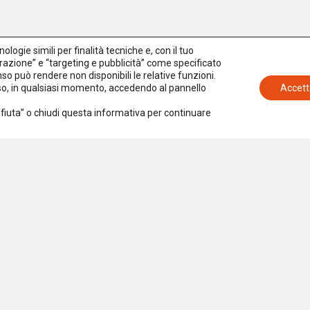
logie simili per finalità tecniche e, con il tuo
azione” e “targeting e pubblicità” come specificato
senso può rendere non disponibili le relative funzioni.
nso, in qualsiasi momento, accedendo al pannello
Accett
Rifiuta” o chiudi questa informativa per continuare
Iscriviti alla newsletter
Accetto la
Privacy Policy