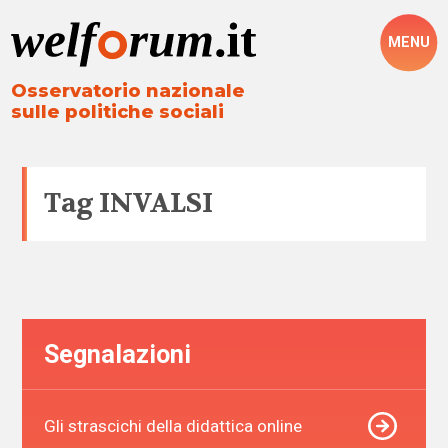
MENU
Osservatorio nazionale
sulle politiche sociali
Tag
INVALSI
Segnalazioni
Gli strascichi della didattica online