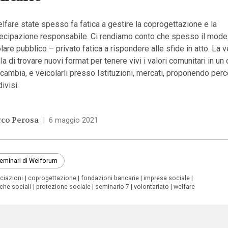
elfare state spesso fa fatica a gestire la coprogettazione e la
tecipazione responsabile. Ci rendiamo conto che spesso il mode
lare pubblico – privato fatica a rispondere alle sfide in atto. La v
la di trovare nuovi format per tenere vivi i valori comunitari in un
cambia, e veicolarli presso Istituzioni, mercati, proponendo perc
ivisi.
co Perosa
|
6 maggio 2021
seminari di Welforum
ciazioni
coprogettazione
fondazioni bancarie
impresa sociale
iche sociali
protezione sociale
seminario 7
volontariato
welfare