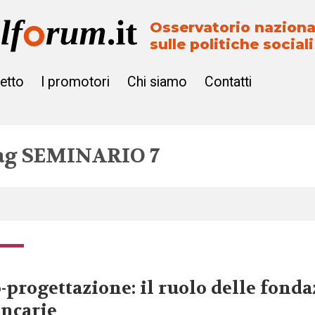
Osservatorio naziona
sulle politiche sociali
getto
I promotori
Chi siamo
Contatti
ag
SEMINARIO 7
-progettazione: il ruolo delle fonda
ncarie