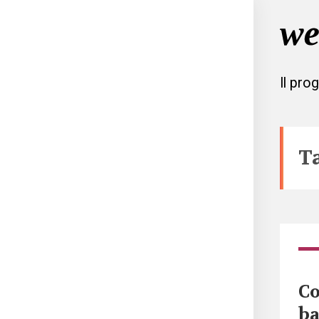
Il pro
T
Co
ba