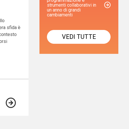
programmazione e
strumenti collaborativi in
un anno di grandi
cambiamenti
llo
era sfida è
 contesto
VEDI TUTTE
orsi