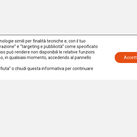
logie simili per finalità tecniche e, con il tuo
azione” e “targeting e pubblicità” come specificato
senso può rendere non disponibili le relative funzioni.
nso, in qualsiasi momento, accedendo al pannello
Accett
Rifiuta” o chiudi questa informativa per continuare
Iscriviti alla newsletter
Accetto la
Privacy Policy