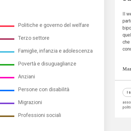
Il w
par
Politiche e governo del welfare
bipo
quel
Terzo settore
che 
cond
Famiglie, infanzia e adolescenza
Povertà e disuguaglianze
Mar
Anziani
Persone con disabilità
I 
Migrazioni
asso
polit
Professioni sociali