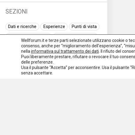
SEZIONI
Dati e ricerche
Esperienze
Punti di vista
Normativa nazionale
Normativa regionale
Wellforum.it e terze parti selezionate utilizzano cookie o tecno
consenso, anche per “miglioramento dell'esperienza”, “misur
Normativa europea
Rassegna normativa
nella
informativa sul trattamento dei dati
. Il rifiuto del con
Puoi liberamente prestare, rifiutare o revocare il tuo conse
I seminari di Welforum
Eventi
delle preferenze.
Usa il pulsante “Accetta” per acconsentire. Usa il pulsante “
Spazio ai promotori
senza accettare.