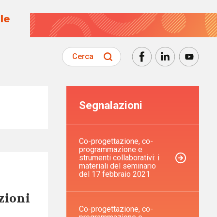
le
Cerca
Segnalazioni
Co-progettazione, co-
programmazione e
strumenti collaborativi: i
materiali del seminario
del 17 febbraio 2021
zioni
Co-progettazione, co-