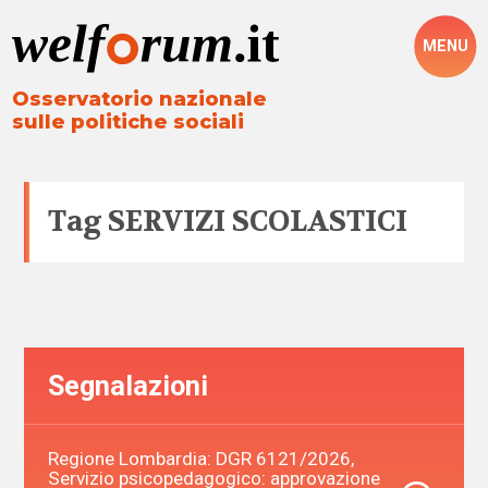
MENU
Osservatorio nazionale
sulle politiche sociali
Tag
SERVIZI SCOLASTICI
Segnalazioni
Regione Lombardia: DGR 6121/2026,
Servizio psicopedagogico: approvazione