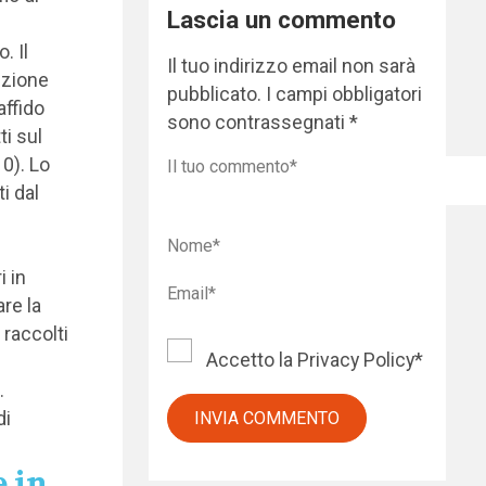
Lascia un commento
e
. Il
Il tuo indirizzo email non sarà
izione
pubblicato.
I campi obbligatori
affido
sono contrassegnati
*
ti sul
10). Lo
ti dal
i in
re la
 raccolti
Accetto la
Privacy Policy
*
.
di
 in