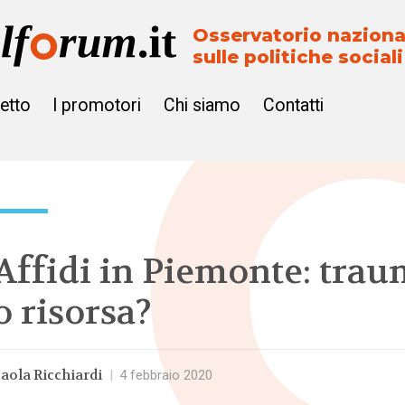
Osservatorio naziona
sulle politiche sociali
getto
I promotori
Chi siamo
Contatti
Affidi in Piemonte: tra
o risorsa?
aola Ricchiardi
|
4 febbraio 2020