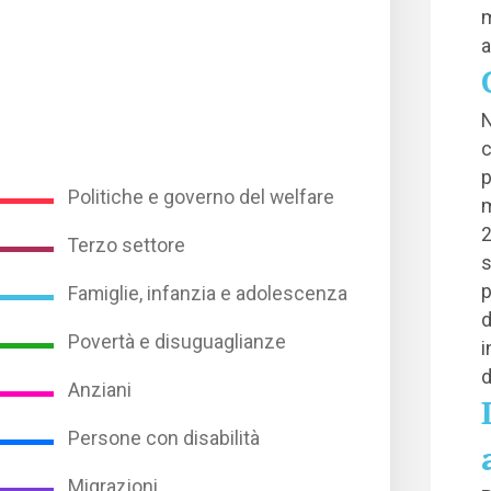
m
a
N
c
p
Politiche e governo del welfare
m
2
Terzo settore
s
p
Famiglie, infanzia e adolescenza
d
Povertà e disuguaglianze
i
d
Anziani
Persone con disabilità
Migrazioni