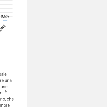
?
pale
ere una
pione
ri
. È
uno, che
minore