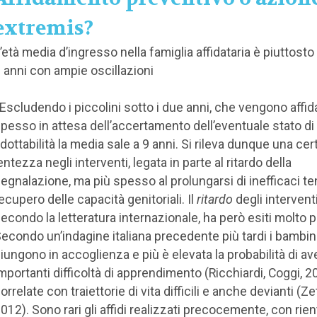
extremis?
’età media d’ingresso nella famiglia affidataria è piuttosto
 anni con ampie oscillazioni
 Escludendo i piccolini sotto i due anni, che vengono affida
pesso in attesa dell’accertamento dell’eventuale stato di
dottabilità la media sale a 9 anni. Si rileva dunque una cer
entezza negli interventi, legata in parte al ritardo della
egnalazione, ma più spesso al prolungarsi di inefficaci ten
ecupero delle capacità genitoriali. Il
ritardo
degli interventi
econdo la letteratura internazionale, ha però esiti molto p
econdo un’indagine italiana precedente più tardi i bambin
iungono in accoglienza e più è elevata la probabilità di av
mportanti difficoltà di apprendimento (Ricchiardi, Coggi, 20
orrelate con traiettorie di vita difficili e anche devianti (Zet
012). Sono rari gli affidi realizzati precocemente, con rien