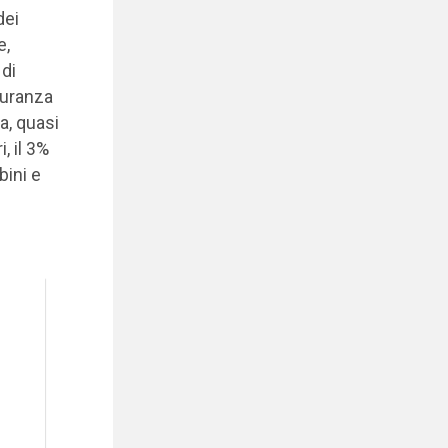
dei
e,
 di
scuranza
a, quasi
, il 3%
bini e