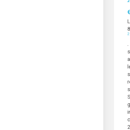
L
8
2
.
s
a
l
s
r
s
S
g
i
c
2