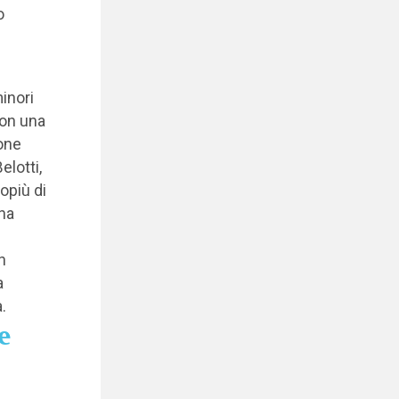
o
inori
con una
ione
elotti,
lopiù di
na
n
a
a.
e