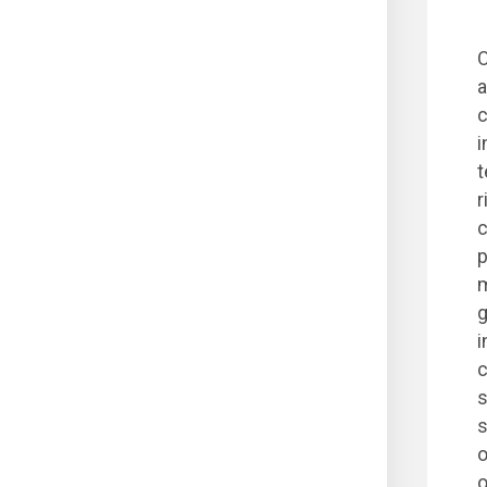
O
a
c
i
t
r
c
p
m
g
i
c
s
s
o
o