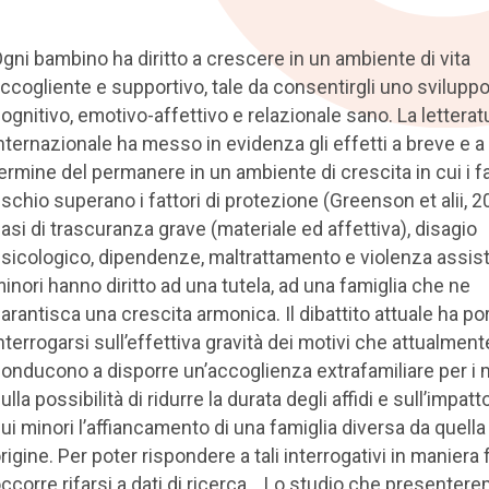
gni bambino ha diritto a crescere in un ambiente di vita
ccogliente e supportivo, tale da consentirgli uno svilupp
ognitivo, emotivo-affettivo e relazionale sano. La letterat
nternazionale ha messo in evidenza gli effetti a breve e a
ermine del permanere in un ambiente di crescita in cui i fa
ischio superano i fattori di protezione (Greenson et alii, 2
asi di trascuranza grave (materiale ed affettiva), disagio
sicologico, dipendenze, maltrattamento e violenza assisti
inori hanno diritto ad una tutela, ad una famiglia che ne
arantisca una crescita armonica. Il dibattito attuale ha po
nterrogarsi sull’effettiva gravità dei motivi che attualment
onducono a disporre un’accoglienza extrafamiliare per i m
ulla possibilità di ridurre la durata degli affidi e sull’impat
ui minori l’affiancamento di una famiglia diversa da quella 
rigine. Per poter rispondere a tali interrogativi in maniera 
ccorre rifarsi a dati di ricerca. Lo studio che presentere