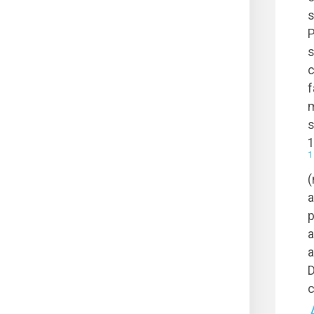
s
P
s
c
f
m
s
1
1
(
a
p
a
a
D
c