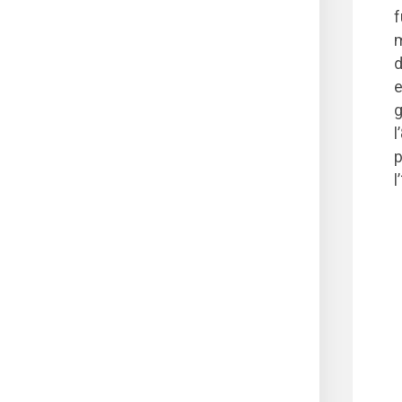
f
m
d
e
g
l
p
l