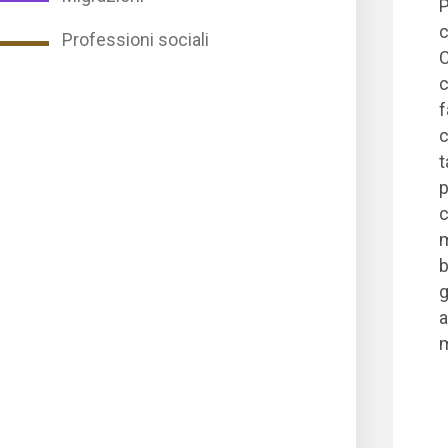
P
c
Professioni sociali
C
c
f
c
t
p
c
m
b
g
a
m