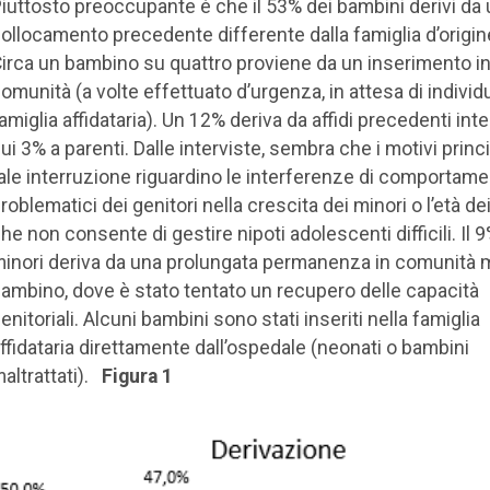
iuttosto preoccupante è che il 53% dei bambini derivi da
ollocamento precedente differente dalla famiglia d’origine 
irca un bambino su quattro proviene da un inserimento i
omunità (a volte effettuato d’urgenza, in attesa di indivi
amiglia affidataria). Un 12% deriva da affidi precedenti inter
ui 3% a parenti. Dalle interviste, sembra che i motivi princi
ale interruzione riguardino le interferenze di comportame
roblematici dei genitori nella crescita dei minori o l’età de
he non consente di gestire nipoti adolescenti difficili. Il 
inori deriva da una prolungata permanenza in comunit
ambino, dove è stato tentato un recupero delle capacità
enitoriali. Alcuni bambini sono stati inseriti nella famiglia
ffidataria direttamente dall’ospedale (neonati o bambini
altrattati).
Figura 1