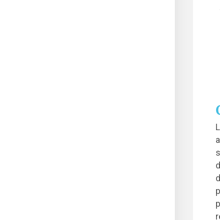
L
a
s
d
d
p
p
r