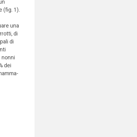
 un
(fig. 1).
n
duare una
rotti, di
pali di
nti
i nonni
9% dei
à mamma-