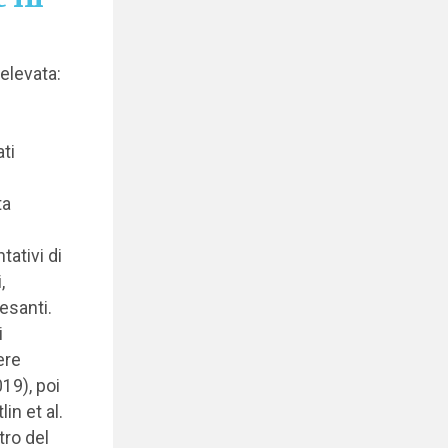
 elevata:
ti
ta
tativi di
,
esanti.
i
ere
19), poi
lin et al.
tro del