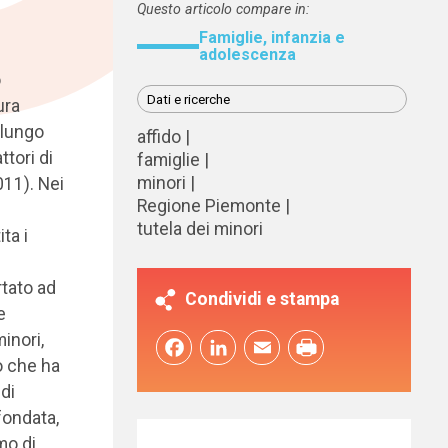
Questo articolo compare in:
Famiglie, infanzia e
adolescenza
o
Dati e ricerche
ura
 lungo
affido
ttori di
famiglie
minori
011). Nei
Regione Piemonte
tutela dei minori
ta i
rtato ad
Condividi e stampa
e
inori,
Facebook
LinkedIn
Email
to che ha
di
fondata,
mo di