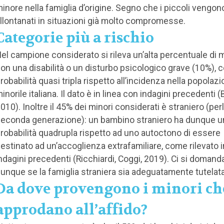
inore nella famiglia d’origine. Segno che i piccoli vengon
llontanati in situazioni già molto compromesse.
Categorie più a rischio
el campione considerato si rileva un’alta percentuale di m
on una disabilità o un disturbo psicologico grave (10%), 
robabilità quasi tripla rispetto all’incidenza nella popolaz
inorile italiana. Il dato è in linea con indagini precedenti (B
010). Inoltre il 45% dei minori considerati è straniero (per
econda generazione): un bambino straniero ha dunque u
robabilità quadrupla rispetto ad uno autoctono di essere
estinato ad un’accoglienza extrafamiliare, come rilevato i
ndagini precedenti (Ricchiardi, Coggi, 2019). Ci si domand
unque se la famiglia straniera sia adeguatamente tutelat
Da dove provengono i minori ch
approdano all’affido?