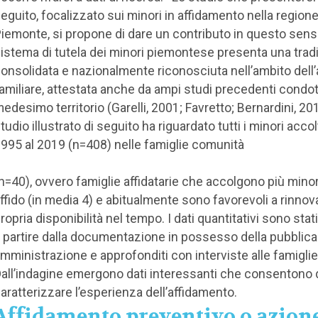
eguito, focalizzato sui minori in affidamento nella region
iemonte, si propone di dare un contributo in questo senso
istema di tutela dei minori piemontese presenta una trad
onsolidata e nazionalmente riconosciuta nell’ambito dell’
amiliare, attestata anche da ampi studi precedenti condot
edesimo territorio (Garelli, 2001; Favretto; Bernardini, 20
tudio illustrato di seguito ha riguardato tutti i minori accol
995 al 2019 (n=408) nelle famiglie comunità
n=40), ovvero famiglie affidatarie che accolgono più minor
ffido (in media 4) e abitualmente sono favorevoli a rinnova
ropria disponibilità nel tempo. I dati quantitativi sono stati
 partire dalla documentazione in possesso della pubblica
mministrazione e approfonditi con interviste alle famiglie
all’indagine emergono dati interessanti che consentono 
aratterizzare l’esperienza dell’affidamento.
Affidamento preventivo o azione