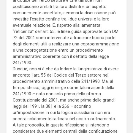
al Codice del Terzo settore e che tali due filoni
costituiscano ambiti tra loro distinti è un aspetto
comunemente accettato; semmai la discussione può
investire l’esatto confine tra i due universi e la loro
eventuale relazione. E, rispetto alla lamentata
“reticenza” dell’art. 55, le linee guida approvate con DM
72 del 2001 sono intervenute a tracciare buona parte
degli elementi utili a realizzare una coprogrammazione
e una coprogettazione entro un procedimento
amministrativo coerente con il dettato della legge
241/1990.
Dunque, non vi è che da lodare la lungimiranza di avere
ancorato l’art. 55 del Codice del Terzo settore nel
procedimento amministrativo della 241/1990. Ma, al
tempo stesso, oggi emerge come taluni aspetti della
241/1990 – nata non solo prima della riforma
Costituzionale del 2001, ma anche prima delle grandi
leggi del 1991, la 381 e la 266 – scontino
un’impostazione in cui la logica sussidiaria non era
ancora solidamente radicata nel nostro ordinamento.
A tale proposito, in questa riflessione si intendono
considerare due elementi centrali della configurazione