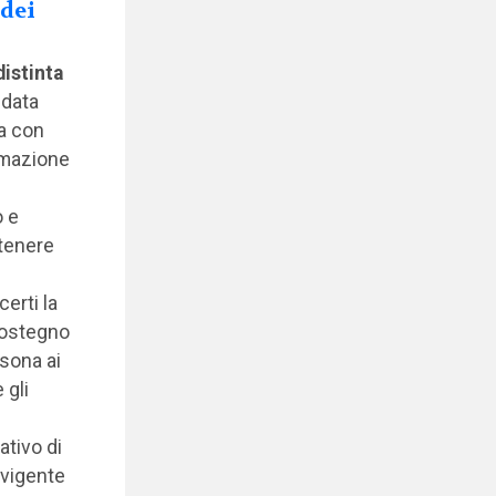
 dei
distinta
data
na con
ormazione
o e
 tenere
erti la
 sostegno
rsona ai
 gli
ativo di
 vigente