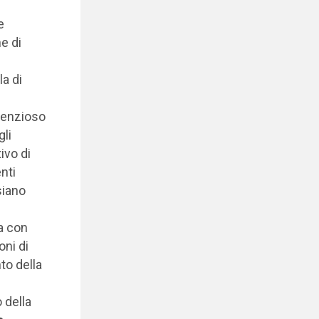
e
e di
a di
ntenzioso
gli
ivo di
nti
siano
a con
oni di
to della
 della