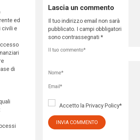
Lascia un commento
e
rente ed
Il tuo indirizzo email non sarà
civili e
pubblicato.
I campi obbligatori
sono contrassegnati
*
 accesso
inanziari
re
base di
quali
Accetto la
Privacy Policy
*
:
rocessi