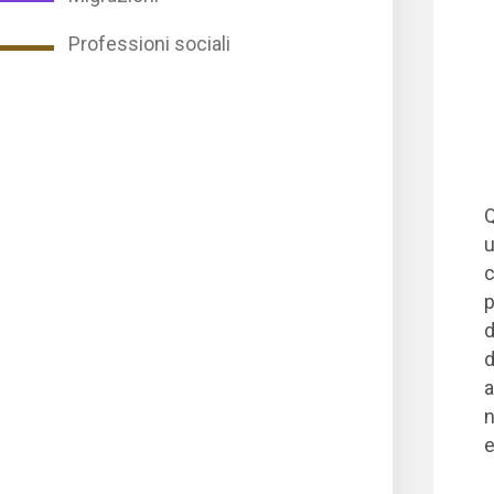
Professioni sociali
Q
u
c
p
d
d
a
n
e