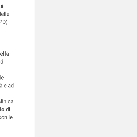
tà
elle
RPD)
ella
di
le
à e ad
linica.
lo di
con le