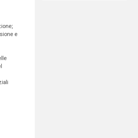
zione;
usione e
lle
l
iali