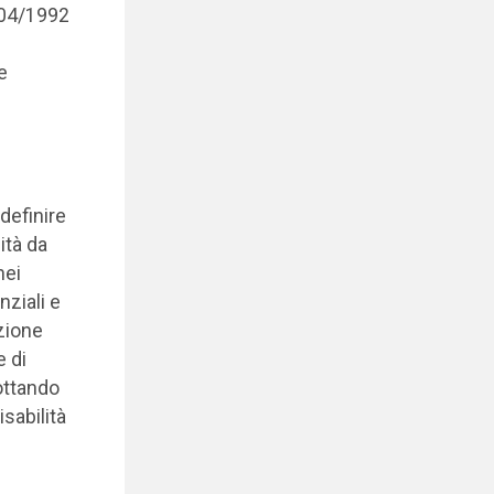
104/1992
e
definire
ità da
nei
nziali e
izione
e di
ottando
sabilità