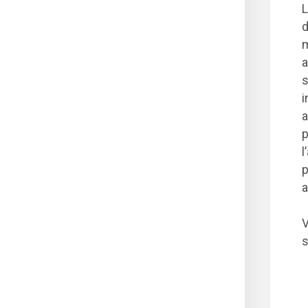
L
d
m
a
s
i
a
p
l
p
a
V
s