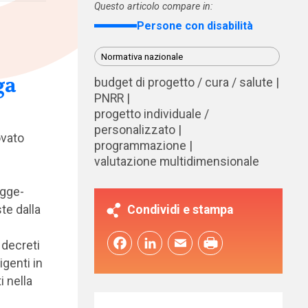
Questo articolo compare in:
Persone con disabilità
Normativa nazionale
ga
budget di progetto / cura / salute
PNRR
progetto individuale /
personalizzato
ovato
programmazione
valutazione multidimensionale
egge-
te dalla
Condividi e stampa
Facebook
LinkedIn
Email
 decreti
igenti in
i nella