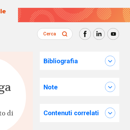
le
Cerca
Bibliografia
ga
Note
to di
Contenuti correlati