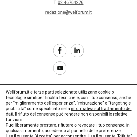
T.
02 46764276
redazione@welforum.it
Wellforum.it e terze parti selezionate utilizzano cookie o
tecnologie simili per finalità tecniche e, con il tuo consenso, anche
Copyright 2017–2026
per “miglioramento dell'esperienza”, “misurazione” e “targeting e
pubblicità” come specificato nella
informativa sul trattamento dei
Privacy Policy
dati
. Il rifiuto del consenso può rendere non disponibili le relative
funzioni.
Impostazioni cookie
Puoi liberamente prestare, rifiutare o revocare il tuo consenso, in
qualsiasi momento, accedendo al pannello delle preferenze.
🌳
Credits:
LO Studio
Usa il pulsante “Accetta” per acconsentire. Usa il pulsante “Rifiuta”