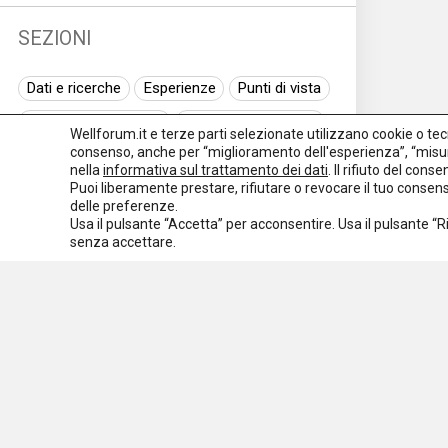
SEZIONI
Dati e ricerche
Esperienze
Punti di vista
Normativa nazionale
Normativa regionale
Wellforum.it e terze parti selezionate utilizzano cookie o tecno
consenso, anche per “miglioramento dell'esperienza”, “misur
Normativa europea
Rassegna normativa
nella
informativa sul trattamento dei dati
. Il rifiuto del con
Puoi liberamente prestare, rifiutare o revocare il tuo conse
I seminari di Welforum
Eventi
delle preferenze.
Usa il pulsante “Accetta” per acconsentire. Usa il pulsante “
Spazio ai promotori
senza accettare.