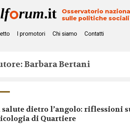
Osservatorio naziona
sulle politiche sociali
getto
I promotori
Chi siamo
Contatti
utore: Barbara Bertani
 salute dietro l’angolo: riflessioni s
icologia di Quartiere