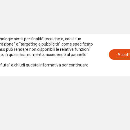
logie simili per finalità tecniche e, con il tuo
azione” e “targeting e pubblicità” come specificato
senso può rendere non disponibili le relative funzioni.
nso, in qualsiasi momento, accedendo al pannello
Accett
Rifiuta” o chiudi questa informativa per continuare
Iscriviti alla newsletter
Accetto la
Privacy Policy