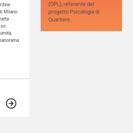
(OPL), referente del
Ordine
progetto Psicologia di
di Milano:
ratta
Quartiere.
sso:
imità;
 panorama