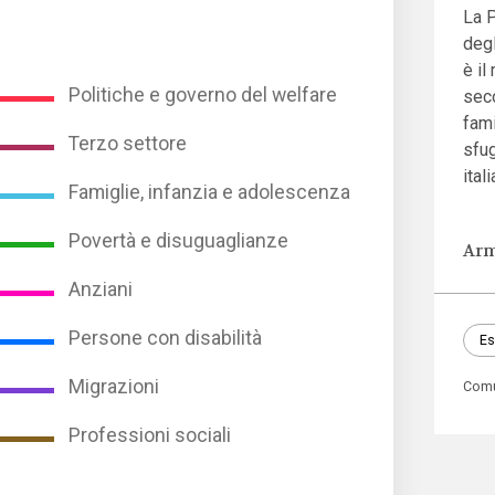
La P
degl
è il
Politiche e governo del welfare
seco
fami
Terzo settore
sfu
ital
Famiglie, infanzia e adolescenza
Povertà e disuguaglianze
Arm
Anziani
Persone con disabilità
Es
Migrazioni
Comu
Professioni sociali