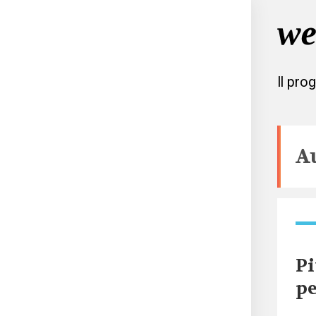
Il pro
A
Pi
pe