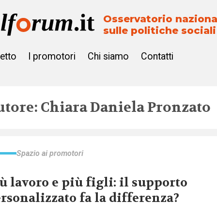
Osservatorio naziona
sulle politiche sociali
getto
I promotori
Chi siamo
Contatti
utore: Chiara Daniela Pronzato
Spazio ai promotori
ù lavoro e più figli: il supporto
rsonalizzato fa la differenza?