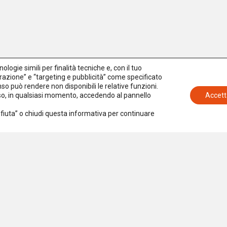
logie simili per finalità tecniche e, con il tuo
azione” e “targeting e pubblicità” come specificato
senso può rendere non disponibili le relative funzioni.
nso, in qualsiasi momento, accedendo al pannello
Accett
Rifiuta” o chiudi questa informativa per continuare
Iscriviti alla newsletter
Accetto la
Privacy Policy