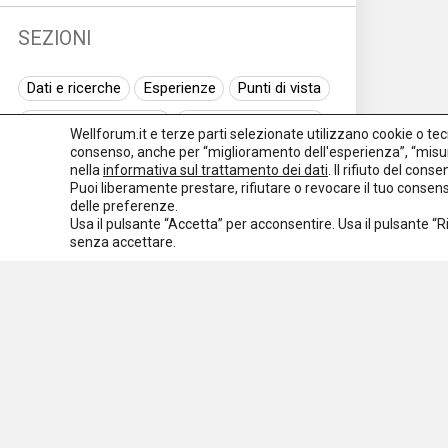
SEZIONI
Dati e ricerche
Esperienze
Punti di vista
Normativa nazionale
Normativa regionale
Wellforum.it e terze parti selezionate utilizzano cookie o tecno
consenso, anche per “miglioramento dell'esperienza”, “misur
Normativa europea
Rassegna normativa
nella
informativa sul trattamento dei dati
. Il rifiuto del con
Puoi liberamente prestare, rifiutare o revocare il tuo conse
I seminari di Welforum
Eventi
delle preferenze.
Usa il pulsante “Accetta” per acconsentire. Usa il pulsante “
Spazio ai promotori
senza accettare.