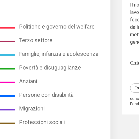
Il 
lavo
feco
Politiche e governo del welfare
dall
mett
Terzo settore
gen
Famiglie, infanzia e adolescenza
Chi
Povertà e disuguaglianze
Anziani
Es
Persone con disabilità
conci
Fond
Migrazioni
Professioni sociali