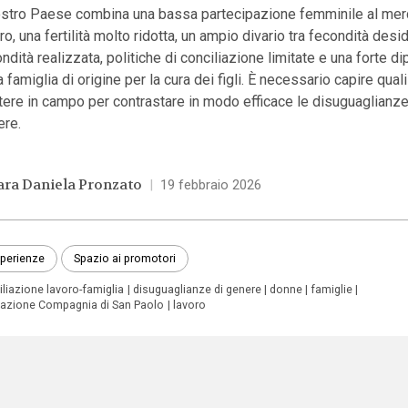
nostro Paese combina una bassa partecipazione femminile al mer
ro, una fertilità molto ridotta, un ampio divario tra fecondità desi
ndità realizzata, politiche di conciliazione limitate e una forte 
a famiglia di origine per la cura dei figli. È necessario capire quali
ere in campo per contrastare in modo efficace le disuguaglianze
ere.
ara Daniela Pronzato
|
19 febbraio 2026
perienze
Spazio ai promotori
liazione lavoro-famiglia
disuguaglianze di genere
donne
famiglie
azione Compagnia di San Paolo
lavoro