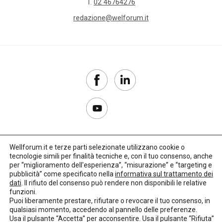
T.
02 46764276
redazione@welforum.it
Wellforum.it e terze parti selezionate utilizzano cookie o
tecnologie simili per finalità tecniche e, con il tuo consenso, anche
Copyright 2017–2026
per “miglioramento dell'esperienza”, “misurazione” e “targeting e
pubblicità” come specificato nella
informativa sul trattamento dei
Privacy Policy
dati
. Il rifiuto del consenso può rendere non disponibili le relative
funzioni.
Impostazioni cookie
Puoi liberamente prestare, rifiutare o revocare il tuo consenso, in
qualsiasi momento, accedendo al pannello delle preferenze.
🌳
Credits:
LO Studio
Usa il pulsante “Accetta” per acconsentire. Usa il pulsante “Rifiuta”