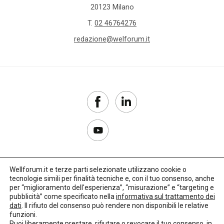
20123 Milano
T.
02 46764276
redazione@welforum.it
Wellforum.it e terze parti selezionate utilizzano cookie o
tecnologie simili per finalità tecniche e, con il tuo consenso, anche
Copyright 2017–2026
per “miglioramento dell'esperienza”, “misurazione” e “targeting e
pubblicità” come specificato nella
informativa sul trattamento dei
Privacy Policy
dati
. Il rifiuto del consenso può rendere non disponibili le relative
funzioni.
Impostazioni cookie
Puoi liberamente prestare, rifiutare o revocare il tuo consenso, in