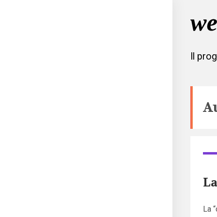
Il pro
A
La
La “