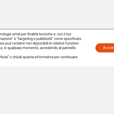
logie simili per finalità tecniche e, con il tuo
azione” e “targeting e pubblicità” come specificato
senso può rendere non disponibili le relative funzioni.
nso, in qualsiasi momento, accedendo al pannello
Accett
Rifiuta” o chiudi questa informativa per continuare
Iscriviti alla newsletter
Accetto la
Privacy Policy