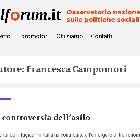
Osservatorio naziona
sulle politiche sociali
getto
I promotori
Chi siamo
Contatti
utore: Francesca Campomori
 controversia dell’asilo
crisi dei rifugiati” in Italia ha contribuito all’emergere di tre fenom