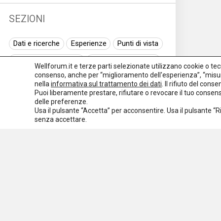
SEZIONI
Dati e ricerche
Esperienze
Punti di vista
Normativa nazionale
Normativa regionale
Wellforum.it e terze parti selezionate utilizzano cookie o tecno
consenso, anche per “miglioramento dell'esperienza”, “misur
Normativa europea
Rassegna normativa
nella
informativa sul trattamento dei dati
. Il rifiuto del con
Puoi liberamente prestare, rifiutare o revocare il tuo conse
I seminari di Welforum
Eventi
delle preferenze.
Usa il pulsante “Accetta” per acconsentire. Usa il pulsante “
Spazio ai promotori
senza accettare.