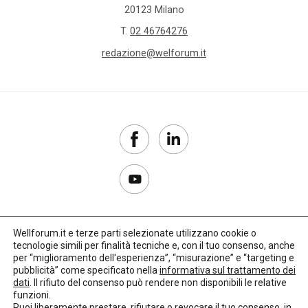
20123 Milano
T.
02 46764276
redazione@welforum.it
Wellforum.it e terze parti selezionate utilizzano cookie o
tecnologie simili per finalità tecniche e, con il tuo consenso, anche
Copyright 2017–2026
per “miglioramento dell'esperienza”, “misurazione” e “targeting e
pubblicità” come specificato nella
informativa sul trattamento dei
Privacy Policy
dati
. Il rifiuto del consenso può rendere non disponibili le relative
funzioni.
Impostazioni cookie
Puoi liberamente prestare, rifiutare o revocare il tuo consenso, in