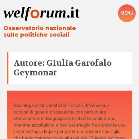
MENU
Osservatorio nazionale
sulle politiche sociali
Autore: Giulia Garofalo
Geymonat
Sociologa all’Università Ca’ Foscari di Venezia, si
occupa di genere e sessualità, con particolare
attenzione alle disuguaglianze intersezionali. È una
mamma arcobaleno e con sua moglie ha condotto una
lunga battaglia legale per poter riconoscere suo figlio,
che ha raccontato tra gli altri nel talk "Quando ti dicono