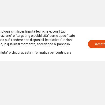
logie simili per finalità tecniche e, con il tuo
azione” e “targeting e pubblicità” come specificato
senso può rendere non disponibili le relative funzioni.
nso, in qualsiasi momento, accedendo al pannello
Accett
Rifiuta” o chiudi questa informativa per continuare
Iscriviti alla newsletter
Accetto la
Privacy Policy