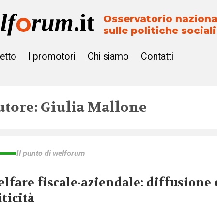
Osservatorio naziona
sulle politiche sociali
getto
I promotori
Chi siamo
Contatti
utore: Giulia Mallone
Il punto di welforum
lfare fiscale-aziendale: diffusione 
iticità