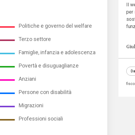
Il w
per 
sost
Politiche e governo del welfare
funz
Terzo settore
Giu
Famiglie, infanzia e adolescenza
Povertà e disuguaglianze
Da
Anziani
fisc
Persone con disabilità
Migrazioni
Professioni sociali