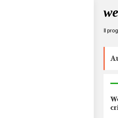
Il pro
A
We
cr