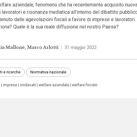
elfare aziendale, fenomeno che ha recentemente acquisito nuova 
i lavoratori e risonanza mediatica all’interno del dibattito pubblico
enuto dalle agevolazioni fiscali a favore di imprese e lavoratori
iona? Quale è la sua reale diffusione nel nostro Paese?
lia Mallone
Marco Arlotti
|
31 maggio 2022
ti e ricerche
Normativa nazionale
o
imprese
sindacati
welfare aziendale
welfare fiscale