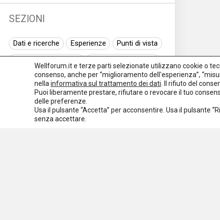
SEZIONI
Dati e ricerche
Esperienze
Punti di vista
Normativa nazionale
Normativa regionale
Wellforum.it e terze parti selezionate utilizzano cookie o tecno
consenso, anche per “miglioramento dell'esperienza”, “misur
Normativa europea
Rassegna normativa
nella
informativa sul trattamento dei dati
. Il rifiuto del con
Puoi liberamente prestare, rifiutare o revocare il tuo conse
I seminari di Welforum
Eventi
delle preferenze.
Usa il pulsante “Accetta” per acconsentire. Usa il pulsante “
Spazio ai promotori
senza accettare.