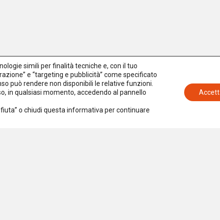
logie simili per finalità tecniche e, con il tuo
azione” e “targeting e pubblicità” come specificato
senso può rendere non disponibili le relative funzioni.
nso, in qualsiasi momento, accedendo al pannello
Accett
Rifiuta” o chiudi questa informativa per continuare
Iscriviti alla newsletter
Accetto la
Privacy Policy