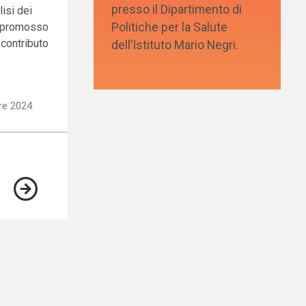
presso il Dipartimento di
isi dei
Politiche per la Salute
, promosso
 contributo
dell’Istituto Mario Negri.
re 2024