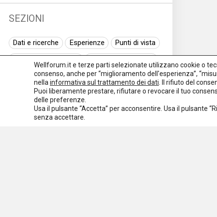
SEZIONI
Dati e ricerche
Esperienze
Punti di vista
Normativa nazionale
Normativa regionale
Wellforum.it e terze parti selezionate utilizzano cookie o tecno
consenso, anche per “miglioramento dell'esperienza”, “misur
Normativa europea
Rassegna normativa
nella
informativa sul trattamento dei dati
. Il rifiuto del con
Puoi liberamente prestare, rifiutare o revocare il tuo conse
I seminari di Welforum
Eventi
delle preferenze.
Usa il pulsante “Accetta” per acconsentire. Usa il pulsante “
Spazio ai promotori
senza accettare.