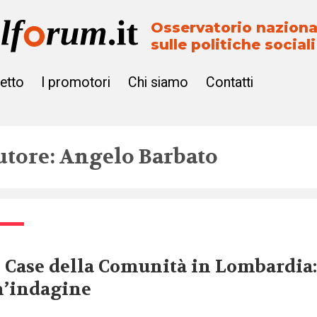
Osservatorio naziona
sulle politiche sociali
getto
I promotori
Chi siamo
Contatti
utore: Angelo Barbato
 Case della Comunità in Lombardia
n’indagine