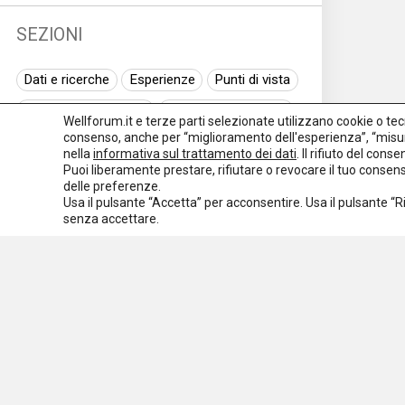
SEZIONI
Dati e ricerche
Esperienze
Punti di vista
Normativa nazionale
Normativa regionale
Wellforum.it e terze parti selezionate utilizzano cookie o tecno
consenso, anche per “miglioramento dell'esperienza”, “misur
Normativa europea
Rassegna normativa
nella
informativa sul trattamento dei dati
. Il rifiuto del con
Puoi liberamente prestare, rifiutare o revocare il tuo conse
I seminari di Welforum
Eventi
delle preferenze.
Usa il pulsante “Accetta” per acconsentire. Usa il pulsante “
Spazio ai promotori
senza accettare.