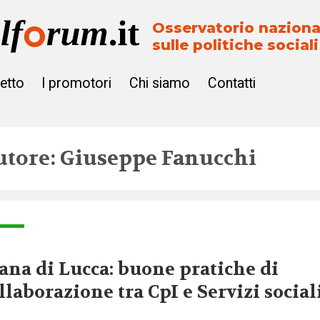
Osservatorio naziona
sulle politiche sociali
getto
I promotori
Chi siamo
Contatti
utore: Giuseppe Fanucchi
ana di Lucca: buone pratiche di
llaborazione tra CpI e Servizi social