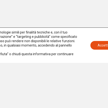
logie simili per finalità tecniche e, con il tuo
azione” e “targeting e pubblicità” come specificato
senso può rendere non disponibili le relative funzioni.
nso, in qualsiasi momento, accedendo al pannello
Accett
Rifiuta” o chiudi questa informativa per continuare
Iscriviti alla newsletter
Accetto la
Privacy Policy