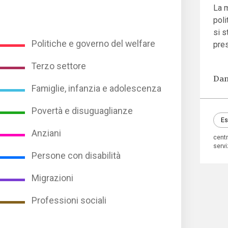
La m
poli
si s
Politiche e governo del welfare
pres
Terzo settore
Dan
Famiglie, infanzia e adolescenza
Povertà e disuguaglianze
Es
Anziani
centr
servi
Persone con disabilità
Migrazioni
Professioni sociali