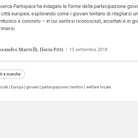
ricerca
Partispace
ha indagato le forme della partecipazione giova
 città europee, esplorando come i giovani tentano di ritagliarsi 
mbolico e concreto – in cui sentirsi riconosciuti, accettati e in gr
rimersi.
ssandro Martelli
Ilaria Pitti
|
13 settembre 2018
ti e ricerche
locali
Europa
giovani
partecipazione
territori
welfare locale