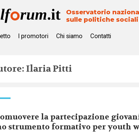
Osservatorio naziona
sulle politiche sociali
getto
I promotori
Chi siamo
Contatti
tore: Ilaria Pitti
omuovere la partecipazione giovani
o strumento formativo per youth 