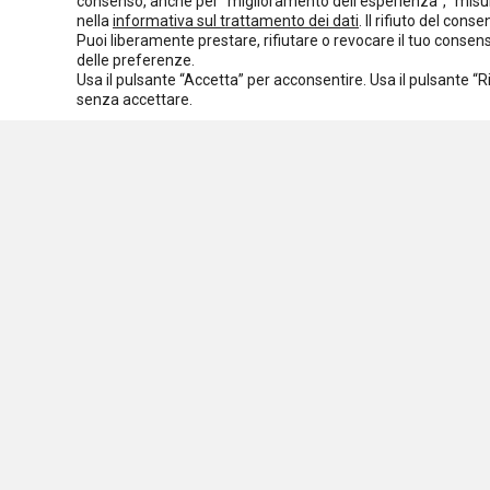
consenso, anche per “miglioramento dell'esperienza”, “misur
Normativa europea
Rassegna normativa
nella
informativa sul trattamento dei dati
. Il rifiuto del con
Puoi liberamente prestare, rifiutare o revocare il tuo conse
I seminari di Welforum
Eventi
delle preferenze.
Usa il pulsante “Accetta” per acconsentire. Usa il pulsante “
Spazio ai promotori
senza accettare.
Assoc