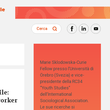
le
Cerca
Marie Sklodowska-Curie
Fellow presso l’Università di
Örebro (Svezia) e vice-
presidente della RC34
“Youth Studies”
le:
dell’International
worker
Sociological Association.
Le sue ricerche si