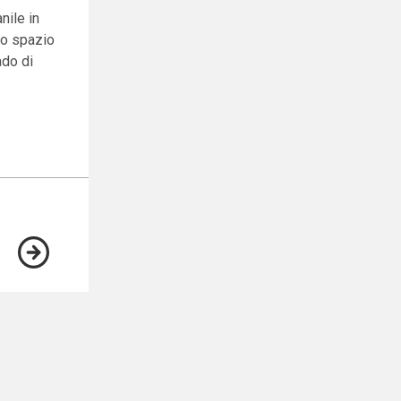
nile in
uno spazio
ado di