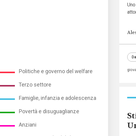
Uno 
atto
Ale
Da
giov
Politiche e governo del welfare
Terzo settore
Famiglie, infanzia e adolescenza
Povertà e disuguaglianze
St
Un
Anziani