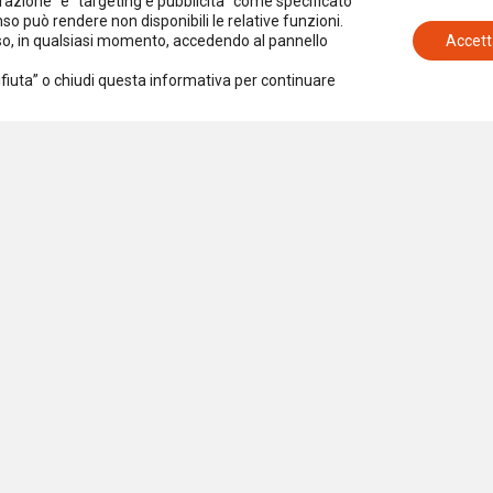
azione” e “targeting e pubblicità” come specificato
senso può rendere non disponibili le relative funzioni.
nso, in qualsiasi momento, accedendo al pannello
Accett
Rifiuta” o chiudi questa informativa per continuare
Iscriviti alla newsletter
Accetto la
Privacy Policy
iazione per la Ricerca Sociale