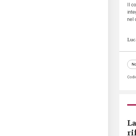
Il c
inte
nel 
Luc
No
Codic
La
ri