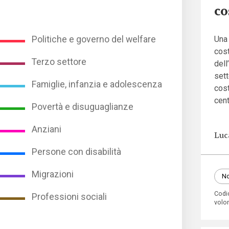
co
Una
Politiche e governo del welfare
cost
Terzo settore
dell
sett
Famiglie, infanzia e adolescenza
cost
cent
Povertà e disuguaglianze
Anziani
Luc
Persone con disabilità
Migrazioni
No
Codi
Professioni sociali
volo