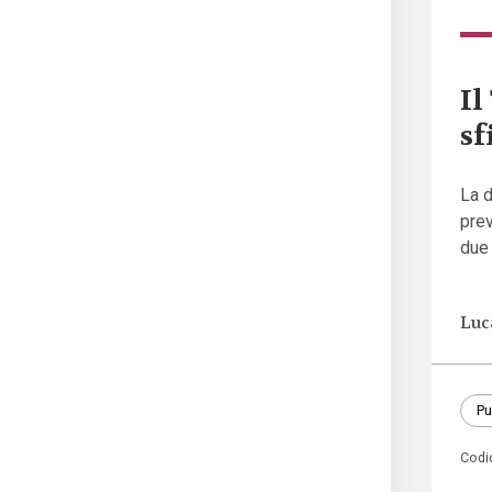
Il
sf
La d
prev
due 
Luc
Pu
Codi