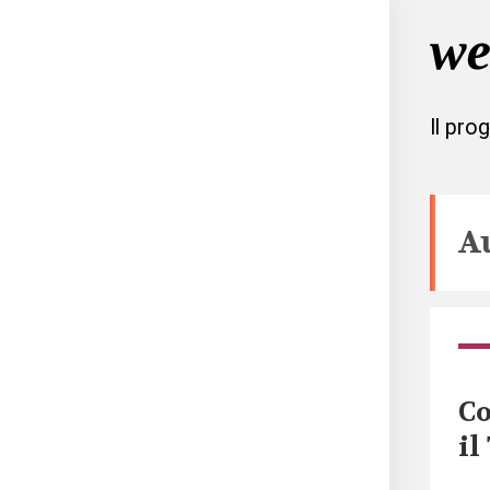
Il pro
A
Co
il