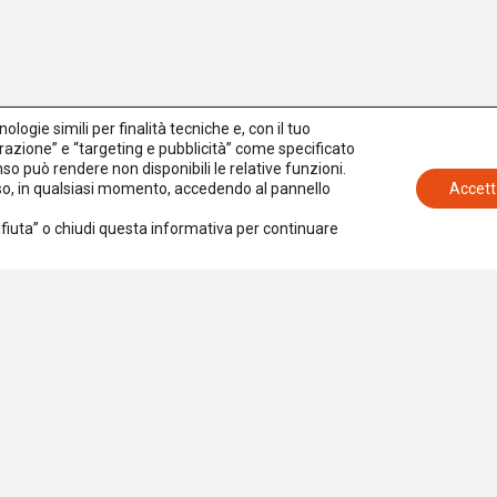
logie simili per finalità tecniche e, con il tuo
azione” e “targeting e pubblicità” come specificato
senso può rendere non disponibili le relative funzioni.
nso, in qualsiasi momento, accedendo al pannello
Accett
Rifiuta” o chiudi questa informativa per continuare
Iscriviti alla newsletter
Accetto la
Privacy Policy