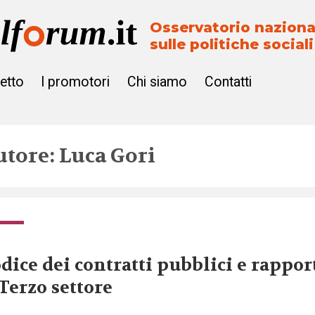
Osservatorio naziona
sulle politiche sociali
getto
I promotori
Chi siamo
Contatti
utore: Luca Gori
dice dei contratti pubblici e rappor
 Terzo settore