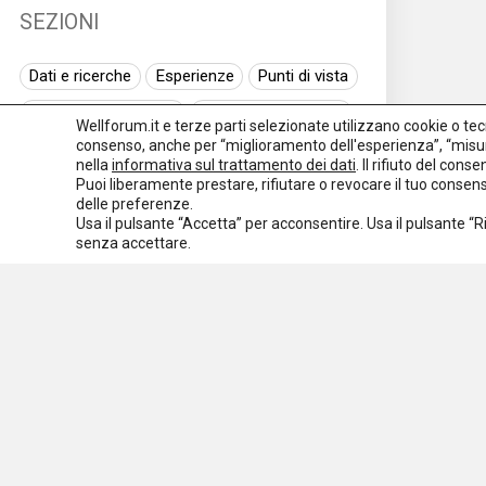
SEZIONI
Dati e ricerche
Esperienze
Punti di vista
Normativa nazionale
Normativa regionale
Wellforum.it e terze parti selezionate utilizzano cookie o tecno
consenso, anche per “miglioramento dell'esperienza”, “misur
Normativa europea
Rassegna normativa
nella
informativa sul trattamento dei dati
. Il rifiuto del con
Puoi liberamente prestare, rifiutare o revocare il tuo conse
I seminari di Welforum
Eventi
delle preferenze.
Usa il pulsante “Accetta” per acconsentire. Usa il pulsante “
Spazio ai promotori
senza accettare.