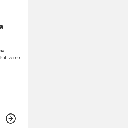
a
rma
 Enti verso