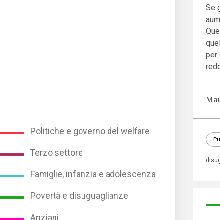
Se g
aum
Ques
quel
per
redd
Mau
Politiche e governo del welfare
Pu
Terzo settore
disu
Famiglie, infanzia e adolescenza
Povertà e disuguaglianze
Anziani