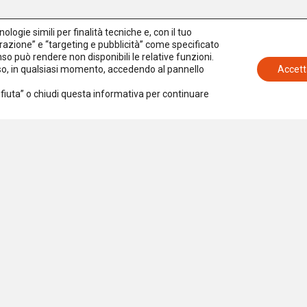
logie simili per finalità tecniche e, con il tuo
azione” e “targeting e pubblicità” come specificato
senso può rendere non disponibili le relative funzioni.
nso, in qualsiasi momento, accedendo al pannello
Accett
Rifiuta” o chiudi questa informativa per continuare
Iscriviti alla newsletter
Accetto la
Privacy Policy