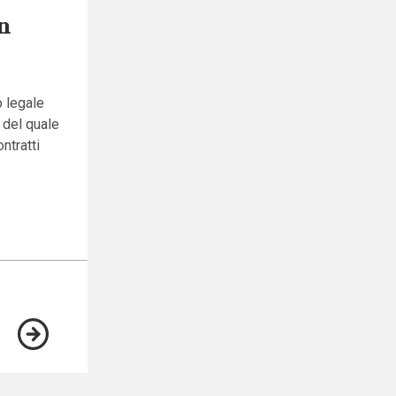
in
o legale
o del quale
ntratti