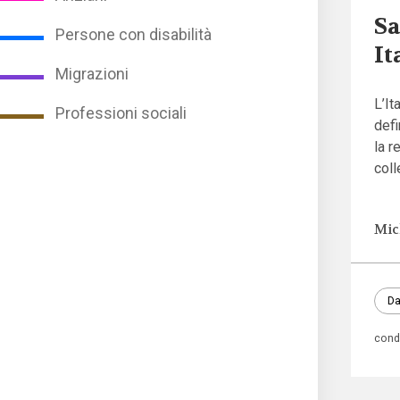
Sa
Persone con disabilità
It
Migrazioni
L’It
Professioni sociali
defi
la r
coll
Mic
Da
condi