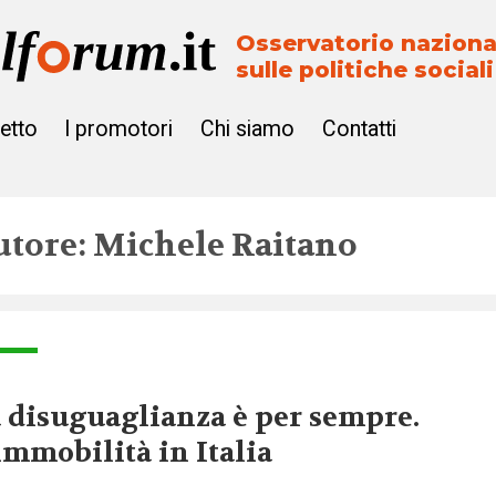
Osservatorio naziona
sulle politiche sociali
getto
I promotori
Chi siamo
Contatti
utore: Michele Raitano
 disuguaglianza è per sempre.
immobilità in Italia