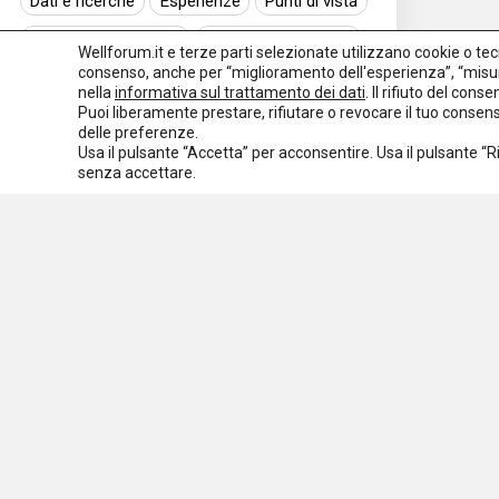
Dati e ricerche
Esperienze
Punti di vista
Normativa nazionale
Normativa regionale
Wellforum.it e terze parti selezionate utilizzano cookie o tecno
consenso, anche per “miglioramento dell'esperienza”, “misur
Normativa europea
Rassegna normativa
nella
informativa sul trattamento dei dati
. Il rifiuto del con
Puoi liberamente prestare, rifiutare o revocare il tuo conse
I seminari di Welforum
Eventi
delle preferenze.
Usa il pulsante “Accetta” per acconsentire. Usa il pulsante “
Spazio ai promotori
senza accettare.