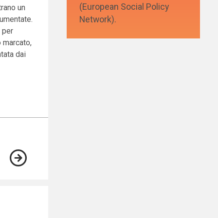
(European Social Policy
trano un
Network).
aumentate.
i per
o marcato,
tata dai